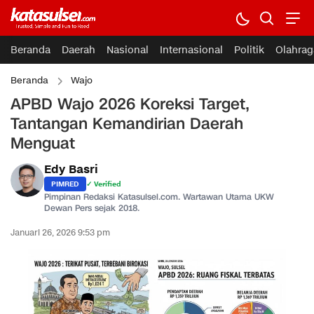
Beranda
Daerah
Nasional
Internasional
Politik
Olahrag
Beranda
Wajo
APBD Wajo 2026 Koreksi Target,
Tantangan Kemandirian Daerah
Menguat
Edy Basri
PIMRED
✓ Verified
Pimpinan Redaksi Katasulsel.com. Wartawan Utama UKW
Dewan Pers sejak 2018.
Januari 26, 2026 9:53 pm