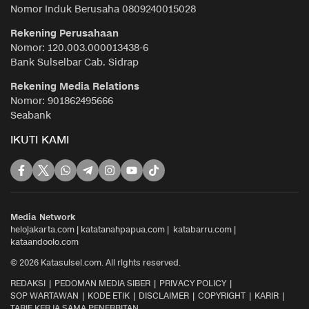
Nomor Induk Berusaha 0809240015028
Rekening Perusahaan
Nomor: 120.003.000013438-6
Bank Sulselbar Cab. Sidrap
Rekening Media Relations
Nomor: 901862495666
Seabank
IKUTI KAMI
Media Network
helojakarta.com
|
katatanahpapua.com
|
katabarru.com
|
kataandoolo.com
© 2026 Katasulsel.com. All rights reserved.
REDAKSI
PEDOMAN MEDIA SIBER
PRIVACY POLICY
SOP WARTAWAN
KODE ETIK
DISCLAIMER
COPYRIGHT
KARIR
TARIF KERJA SAMA PENERBITAN