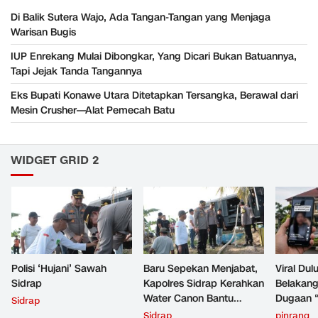
Di Balik Sutera Wajo, Ada Tangan-Tangan yang Menjaga
Warisan Bugis
IUP Enrekang Mulai Dibongkar, Yang Dicari Bukan Batuannya,
Tapi Jejak Tanda Tangannya
Eks Bupati Konawe Utara Ditetapkan Tersangka, Berawal dari
Mesin Crusher—Alat Pemecah Batu
WIDGET GRID 2
Polisi ‘Hujani’ Sawah
Baru Sepekan Menjabat,
Viral Dul
Sidrap
Kapolres Sidrap Kerahkan
Belakang
Water Canon Bantu
Dugaan “
Sidrap
Petani Hadapi Kekeringan
Pinrang
Sidrap
pinrang