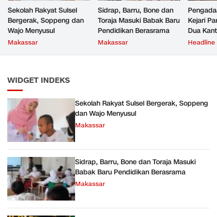
Sekolah Rakyat Sulsel
Sidrap, Barru, Bone dan
Pengada
Bergerak, Soppeng dan
Toraja Masuki Babak Baru
Kejari P
Wajo Menyusul
Pendidikan Berasrama
Dua Kan
Satu Bo
Makassar
Makassar
Headline
WIDGET INDEKS
Sekolah Rakyat Sulsel Bergerak, Soppeng
dan Wajo Menyusul
Makassar
Sidrap, Barru, Bone dan Toraja Masuki
Babak Baru Pendidikan Berasrama
Makassar