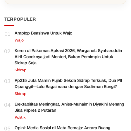
TERPOPULER
01
Amplop Beasiswa Untuk Wajo
Wajo
02
Keren di Rakernas Apkasi 2026, Warganet: Syaharuddin
Alrif Cocoknya jadi Menteri, Bukan Pemimpin Untuk
Sidrap Saja
Sidrap
03
Rp215 Juta Mamin Rujab Sekda Sidrap Terkuak, Dua Plt
Dipanggil—Lalu Bagaimana dengan Sudirman Bungi?
Sidrap
04
Elektabilitas Meningkat, Anies-Muhaimin Diyakini Menang
Jika Pilpres 2 Putaran
Politik
05
Opini: Media Sosial di Mata Remaja: Antara Ruang