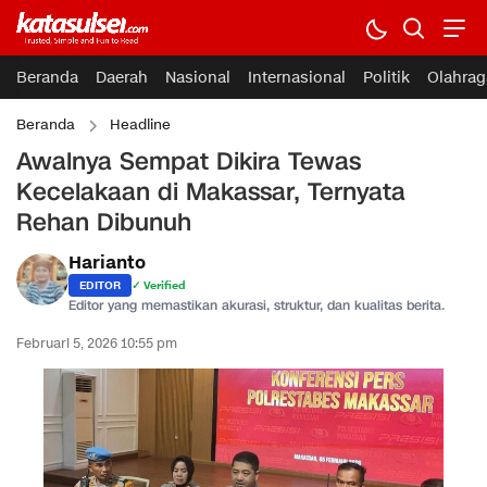
Beranda
Daerah
Nasional
Internasional
Politik
Olahrag
Beranda
Headline
Awalnya Sempat Dikira Tewas
Kecelakaan di Makassar, Ternyata
Rehan Dibunuh
Harianto
EDITOR
✓ Verified
Editor yang memastikan akurasi, struktur, dan kualitas berita.
Februari 5, 2026 10:55 pm