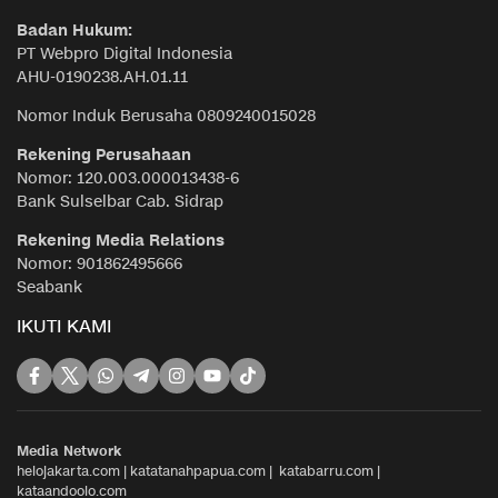
Badan Hukum:
PT Webpro Digital Indonesia
AHU-0190238.AH.01.11
Nomor Induk Berusaha 0809240015028
Rekening Perusahaan
Nomor: 120.003.000013438-6
Bank Sulselbar Cab. Sidrap
Rekening Media Relations
Nomor: 901862495666
Seabank
IKUTI KAMI
Media Network
helojakarta.com
|
katatanahpapua.com
|
katabarru.com
|
kataandoolo.com