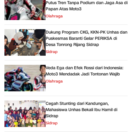
Putus Tren Tanpa Podium dan Jaga Asa di
Papan Atas Moto3
Olahraga
Dukung Program CKG, KKN-PK Unhas dan
Puskesmas Baranti Gelar PERIKSA di
Desa Tonrong Rijang Sidrap
Sidrap
Veda Ega dan Efek Rossi dari Indonesia:
Moto3 Mendadak Jadi Tontonan Wajib
Olahraga
Cegah Stunting dari Kandungan,
Mahasiswa Unhas Bekali Ibu Hamil di
Sidrap
Sidrap