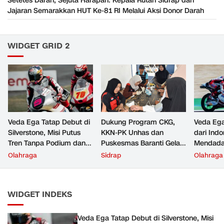
Setetes Darah, Sejuta Harapan: Kepala Rutan Sidrap dan
Jajaran Semarakkan HUT Ke-81 RI Melalui Aksi Donor Darah
WIDGET GRID 2
Veda Ega Tatap Debut di
Dukung Program CKG,
Veda Ega
Silverstone, Misi Putus
KKN-PK Unhas dan
dari Ind
Tren Tanpa Podium dan
Puskesmas Baranti Gelar
Mendada
Jaga Asa di Papan Atas
PERIKSA di Desa Tonrong
Wajib
Olahraga
Sidrap
Olahraga
Moto3
Rijang Sidrap
WIDGET INDEKS
Veda Ega Tatap Debut di Silverstone, Misi