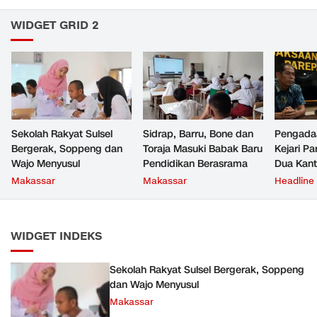
WIDGET GRID 2
Sekolah Rakyat Sulsel
Sidrap, Barru, Bone dan
Pengada
Bergerak, Soppeng dan
Toraja Masuki Babak Baru
Kejari P
Wajo Menyusul
Pendidikan Berasrama
Dua Kan
Satu Bo
Makassar
Makassar
Headline
WIDGET INDEKS
Sekolah Rakyat Sulsel Bergerak, Soppeng
dan Wajo Menyusul
Makassar