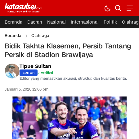
Beranda
Daerah
Nasional
Internasional
Politik
Olahrag
Beranda
Olahraga
Bidik Takhta Klasemen, Persib Tantang
Persik di Stadion Brawijaya
Tipue Sultan
EDITOR
✓ Verified
Editor yang memastikan akurasi, struktur, dan kualitas berita.
Januari 5, 2026 12:06 pm