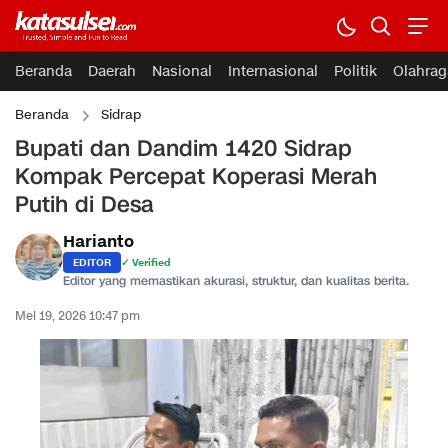
Beranda
Daerah
Nasional
Internasional
Politik
Olahrag
Beranda
Sidrap
Bupati dan Dandim 1420 Sidrap
Kompak Percepat Koperasi Merah
Putih di Desa
Harianto
EDITOR
✓ Verified
Editor yang memastikan akurasi, struktur, dan kualitas berita.
Mei 19, 2026 10:47 pm