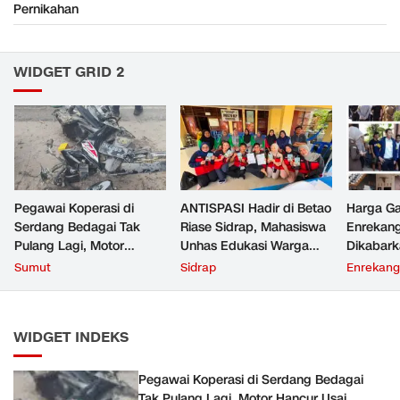
Pernikahan
WIDGET GRID 2
Pegawai Koperasi di
ANTISPASI Hadir di Betao
Harga Ga
Serdang Bedagai Tak
Riase Sidrap, Mahasiswa
Enrekan
Pulang Lagi, Motor
Unhas Edukasi Warga
Dikabark
Hancur Usai Dihantam
Cegah ISPA Sejak Dini
Ribu, Si
Sumut
Sidrap
Enrekang
Kereta Api di Perbaungan
Polres T
WIDGET INDEKS
Pegawai Koperasi di Serdang Bedagai
Tak Pulang Lagi, Motor Hancur Usai