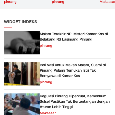
Pinrang
Bernyawa di Kamar Kos
Bertent
pinrang
pinrang
Makassa
Aturan L
WIDGET INDEKS
Malam Terakhir NR: Misteri Kamar Kos di
Belakang RS Lasinrang Pinrang
pinrang
Beli Nasi untuk Makan Malam, Suami di
Pinrang Pulang Temukan Istri Tak
Bernyawa di Kamar Kos
pinrang
Regulasi Pinrang Diperkuat, Kemenkum
Sulsel Pastikan Tak Bertentangan dengan
Aturan Lebih Tinggi
Makassar