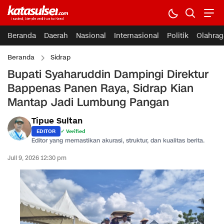
Beranda
Daerah
Nasional
Internasional
Politik
Olahrag
Beranda
Sidrap
Bupati Syaharuddin Dampingi Direktur
Bappenas Panen Raya, Sidrap Kian
Mantap Jadi Lumbung Pangan
Tipue Sultan
EDITOR
✓ Verified
Editor yang memastikan akurasi, struktur, dan kualitas berita.
Juli 9, 2026 12:30 pm