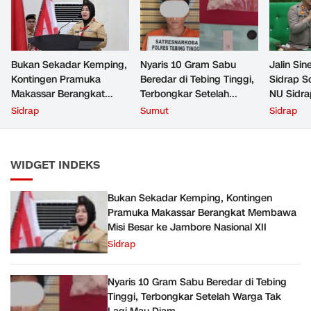
Bukan Sekadar Kemping,
Nyaris 10 Gram Sabu
Jalin Sin
Kontingen Pramuka
Beredar di Tebing Tinggi,
Sidrap S
Makassar Berangkat
Terbongkar Setelah
NU Sidra
Membawa Misi Besar ke
Warga Tak Lagi Mau
Sidrap
Sumut
Sidrap
Jambore Nasional XII
Diam
WIDGET INDEKS
Bukan Sekadar Kemping, Kontingen
Pramuka Makassar Berangkat Membawa
Misi Besar ke Jambore Nasional XII
Sidrap
Nyaris 10 Gram Sabu Beredar di Tebing
Tinggi, Terbongkar Setelah Warga Tak