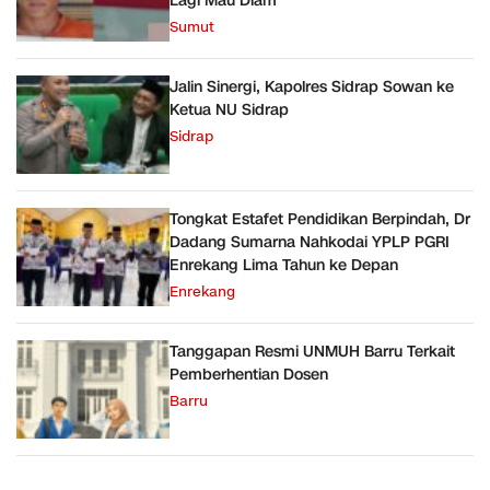
Lagi Mau Diam
Sumut
Jalin Sinergi, Kapolres Sidrap Sowan ke
Ketua NU Sidrap
Sidrap
Tongkat Estafet Pendidikan Berpindah, Dr
Dadang Sumarna Nahkodai YPLP PGRI
Enrekang Lima Tahun ke Depan
Enrekang
Tanggapan Resmi UNMUH Barru Terkait
Pemberhentian Dosen
Barru