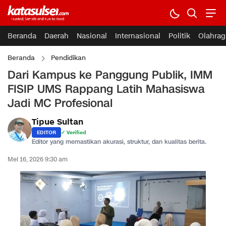
Beranda
Daerah
Nasional
Internasional
Politik
Olahrag
Beranda
Pendidikan
Dari Kampus ke Panggung Publik, IMM
FISIP UMS Rappang Latih Mahasiswa
Jadi MC Profesional
Tipue Sultan
EDITOR
✓ Verified
Editor yang memastikan akurasi, struktur, dan kualitas berita.
Mei 16, 2026 9:30 am