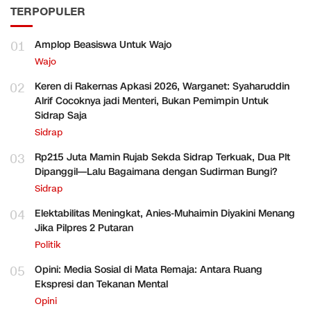
TERPOPULER
01
Amplop Beasiswa Untuk Wajo
Wajo
02
Keren di Rakernas Apkasi 2026, Warganet: Syaharuddin
Alrif Cocoknya jadi Menteri, Bukan Pemimpin Untuk
Sidrap Saja
Sidrap
03
Rp215 Juta Mamin Rujab Sekda Sidrap Terkuak, Dua Plt
Dipanggil—Lalu Bagaimana dengan Sudirman Bungi?
Sidrap
04
Elektabilitas Meningkat, Anies-Muhaimin Diyakini Menang
Jika Pilpres 2 Putaran
Politik
05
Opini: Media Sosial di Mata Remaja: Antara Ruang
Ekspresi dan Tekanan Mental
Opini