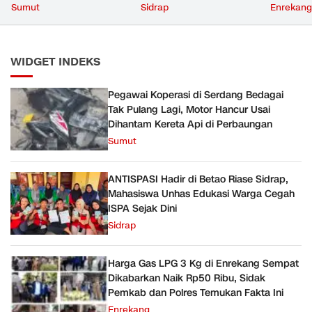
Hancur Usai Dihantam
Cegah ISPA Sejak Dini
Ribu, Si
Sumut
Sidrap
Enrekang
Kereta Api di Perbaungan
Polres T
WIDGET INDEKS
Pegawai Koperasi di Serdang Bedagai
Tak Pulang Lagi, Motor Hancur Usai
Dihantam Kereta Api di Perbaungan
Sumut
ANTISPASI Hadir di Betao Riase Sidrap,
Mahasiswa Unhas Edukasi Warga Cegah
ISPA Sejak Dini
Sidrap
Harga Gas LPG 3 Kg di Enrekang Sempat
Dikabarkan Naik Rp50 Ribu, Sidak
Pemkab dan Polres Temukan Fakta Ini
Enrekang