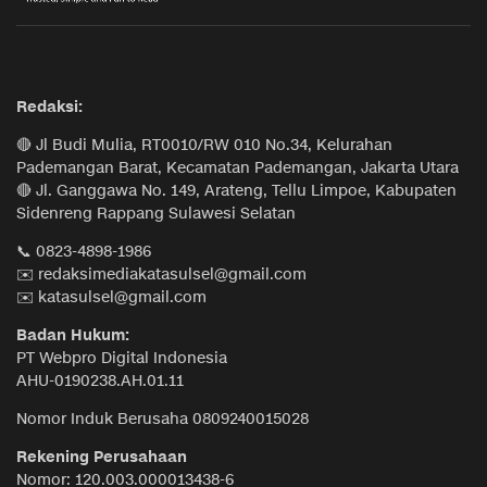
Redaksi:
🔴 Jl Budi Mulia, RT0010/RW 010 No.34, Kelurahan
Pademangan Barat, Kecamatan Pademangan, Jakarta Utara
🔴 Jl. Ganggawa No. 149, Arateng, Tellu Limpoe, Kabupaten
Sidenreng Rappang Sulawesi Selatan
📞 0823-4898-1986
✉️ redaksimediakatasulsel@gmail.com
✉️ katasulsel@gmail.com
Badan Hukum:
PT Webpro Digital Indonesia
AHU-0190238.AH.01.11
Nomor Induk Berusaha 0809240015028
Rekening Perusahaan
Nomor: 120.003.000013438-6