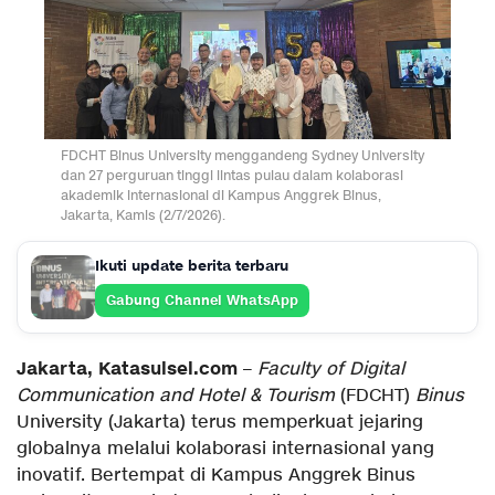
FDCHT Binus University menggandeng Sydney University
dan 27 perguruan tinggi lintas pulau dalam kolaborasi
akademik internasional di Kampus Anggrek Binus,
Jakarta, Kamis (2/7/2026).
Ikuti update berita terbaru
Gabung Channel WhatsApp
Jakarta, Katasulsel.com
–
Faculty of Digital
Communication and Hotel & Tourism
(FDCHT)
Binus
University (Jakarta) terus memperkuat jejaring
globalnya melalui kolaborasi internasional yang
inovatif. Bertempat di Kampus Anggrek Binus