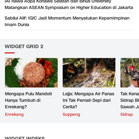
IAI Rawa Aopa Konawe Selatan dan Binus University
Matangkan ASEAN Symposium on Higher Education di Jakarta
Sabilul Alif: IGIC Jadi Momentum Menyatukan Kepemimpinan
Imam Dunia
WIDGET GRID 2
Mengapa Pulu Mandoti
Lejja: Mengapa Air Panas
Tak Kenal
Hanya Tumbuh di
Ini Tak Pernah Sepi dari
Sidrap B
Enrekang?
Cerita?
Sawah J
Panas
Enrekang
Soppeng
Sidrap
WIDGET INDEKS