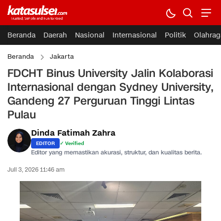
Beranda
Daerah
Nasional
Internasional
Politik
Olahrag
Beranda
Jakarta
FDCHT Binus University Jalin Kolaborasi
Internasional dengan Sydney University,
Gandeng 27 Perguruan Tinggi Lintas
Pulau
Dinda Fatimah Zahra
EDITOR
✓ Verified
Editor yang memastikan akurasi, struktur, dan kualitas berita.
Juli 3, 2026 11:46 am