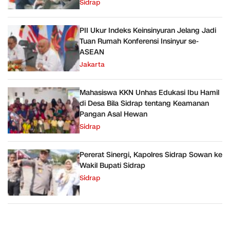
Kegawatdaruratan
Sidrap
PII Ukur Indeks Keinsinyuran Jelang Jadi
Tuan Rumah Konferensi Insinyur se-
ASEAN
Jakarta
Mahasiswa KKN Unhas Edukasi Ibu Hamil
di Desa Bila Sidrap tentang Keamanan
Pangan Asal Hewan
Sidrap
Pererat Sinergi, Kapolres Sidrap Sowan ke
Wakil Bupati Sidrap
Sidrap