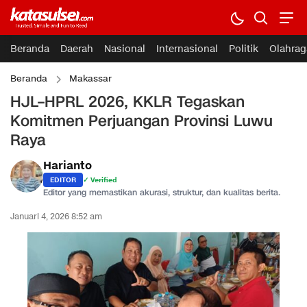
Beranda
Daerah
Nasional
Internasional
Politik
Olahrag
Beranda
Makassar
HJL–HPRL 2026, KKLR Tegaskan
Komitmen Perjuangan Provinsi Luwu
Raya
Harianto
EDITOR
✓ Verified
Editor yang memastikan akurasi, struktur, dan kualitas berita.
Januari 4, 2026 8:52 am