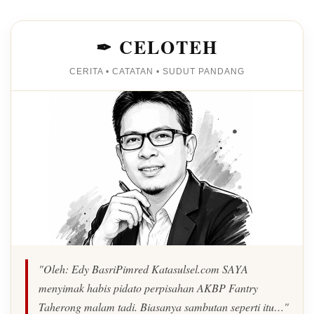
✒ CELOTEH
CERITA • CATATAN • SUDUT PANDANG
"Oleh: Edy BasriPimred Katasulsel.com SAYA
menyimak habis pidato perpisahan AKBP Fantry
Taherong malam tadi. Biasanya sambutan seperti itu…"