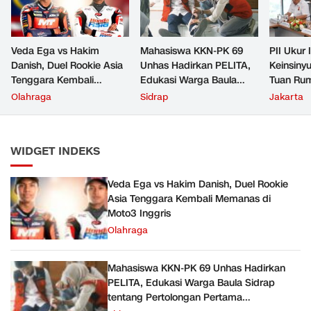
Veda Ega vs Hakim
Mahasiswa KKN-PK 69
PII Ukur 
Danish, Duel Rookie Asia
Unhas Hadirkan PELITA,
Keinsiny
Tenggara Kembali
Edukasi Warga Baula
Tuan Rum
Memanas di Moto3
Sidrap tentang
Insinyur
Olahraga
Sidrap
Jakarta
Inggris
Pertolongan Pertama
Kegawatdaruratan
WIDGET INDEKS
Veda Ega vs Hakim Danish, Duel Rookie
Asia Tenggara Kembali Memanas di
Moto3 Inggris
Olahraga
Mahasiswa KKN-PK 69 Unhas Hadirkan
PELITA, Edukasi Warga Baula Sidrap
tentang Pertolongan Pertama