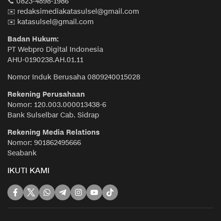
📞 0823-4898-1986
✉️ redaksimediakatasulsel@gmail.com
✉️ katasulsel@gmail.com
Badan Hukum:
PT Webpro Digital Indonesia
AHU-0190238.AH.01.11
Nomor Induk Berusaha 0809240015028
Rekening Perusahaan
Nomor: 120.003.000013438-6
Bank Sulselbar Cab. Sidrap
Rekening Media Relations
Nomor: 901862495666
Seabank
IKUTI KAMI