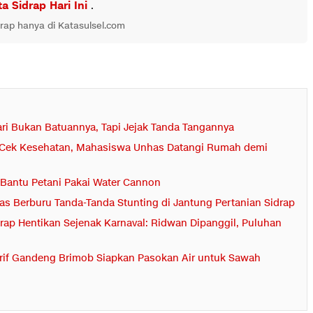
ta Sidrap Hari Ini
.
drap hanya di Katasulsel.com
ari Bukan Batuannya, Tapi Jejak Tanda Tangannya
ut Cek Kesehatan, Mahasiswa Unhas Datangi Rumah demi
f Bantu Petani Pakai Water Cannon
s Berburu Tanda-Tanda Stunting di Jantung Pertanian Sidrap
rap Hentikan Sejenak Karnaval: Ridwan Dipanggil, Puluhan
lrif Gandeng Brimob Siapkan Pasokan Air untuk Sawah