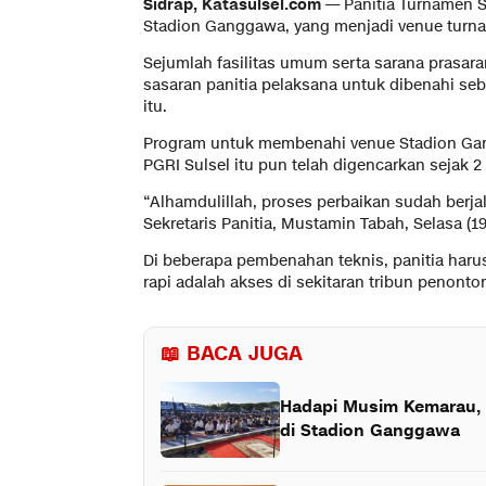
Sidrap, Katasulsel.com
— Panitia Turnamen 
Stadion Ganggawa, yang menjadi venue turna
Sejumlah fasilitas umum serta sarana prasara
sasaran panitia pelaksana untuk dibenahi se
itu.
Program untuk membenahi venue Stadion Gan
PGRI Sulsel itu pun telah digencarkan sejak 2 
“Alhamdulillah, proses perbaikan sudah berja
Sekretaris Panitia, Mustamin Tabah, Selasa (19
Di beberapa pembenahan teknis, panitia haru
rapi adalah akses di sekitaran tribun penonto
📖 BACA JUGA
Hadapi Musim Kemarau, 
di Stadion Ganggawa