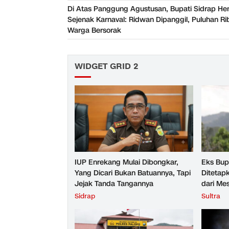
Di Atas Panggung Agustusan, Bupati Sidrap He
Sejenak Karnaval: Ridwan Dipanggil, Puluhan Ri
Warga Bersorak
WIDGET GRID 2
IUP Enrekang Mulai Dibongkar,
Eks Bup
Yang Dicari Bukan Batuannya, Tapi
Ditetap
Jejak Tanda Tangannya
dari Me
Batu
Sidrap
Sultra