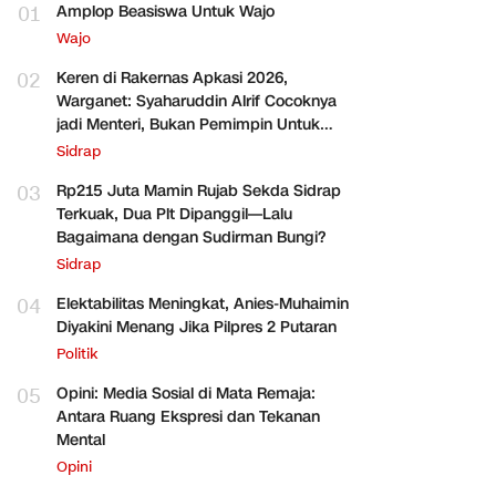
01
Amplop Beasiswa Untuk Wajo
Wajo
02
Keren di Rakernas Apkasi 2026,
Warganet: Syaharuddin Alrif Cocoknya
jadi Menteri, Bukan Pemimpin Untuk
Sidrap Saja
Sidrap
03
Rp215 Juta Mamin Rujab Sekda Sidrap
Terkuak, Dua Plt Dipanggil—Lalu
Bagaimana dengan Sudirman Bungi?
Sidrap
04
Elektabilitas Meningkat, Anies-Muhaimin
Diyakini Menang Jika Pilpres 2 Putaran
Politik
05
Opini: Media Sosial di Mata Remaja:
Antara Ruang Ekspresi dan Tekanan
Mental
Opini