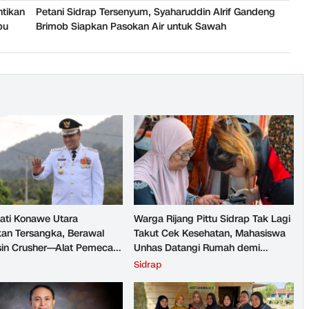
ntikan
Petani Sidrap Tersenyum, Syaharuddin Alrif Gandeng
bu
Brimob Siapkan Pasokan Air untuk Sawah
ati Konawe Utara
Warga Rijang Pittu Sidrap Tak Lagi
kan Tersangka, Berawal
Takut Cek Kesehatan, Mahasiswa
sin Crusher—Alat Pemecah
Unhas Datangi Rumah demi
Rumah
Sidrap