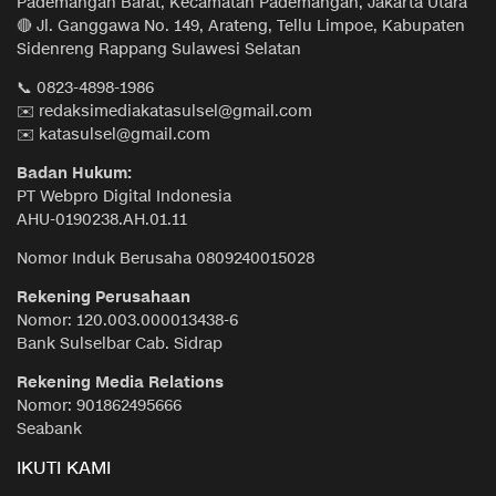
Pademangan Barat, Kecamatan Pademangan, Jakarta Utara
🔴 Jl. Ganggawa No. 149, Arateng, Tellu Limpoe, Kabupaten
Sidenreng Rappang Sulawesi Selatan
📞 0823-4898-1986
✉️ redaksimediakatasulsel@gmail.com
✉️ katasulsel@gmail.com
Badan Hukum:
PT Webpro Digital Indonesia
AHU-0190238.AH.01.11
Nomor Induk Berusaha 0809240015028
Rekening Perusahaan
Nomor: 120.003.000013438-6
Bank Sulselbar Cab. Sidrap
Rekening Media Relations
Nomor: 901862495666
Seabank
IKUTI KAMI