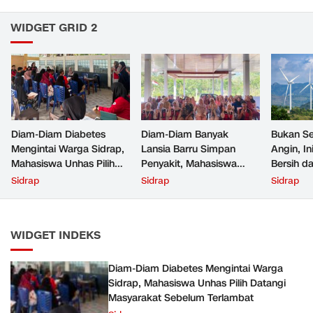
WIDGET GRID 2
Diam-Diam Diabetes
Diam-Diam Banyak
Bukan Se
Mengintai Warga Sidrap,
Lansia Barru Simpan
Angin, In
Mahasiswa Unhas Pilih
Penyakit, Mahasiswa
Bersih da
Datangi Masyarakat
Unhas Datangi Desa dan
Sidrap
Sidrap
Sidrap
Sebelum Terlambat
Temukan Fakta Ini
WIDGET INDEKS
Diam-Diam Diabetes Mengintai Warga
Sidrap, Mahasiswa Unhas Pilih Datangi
Masyarakat Sebelum Terlambat