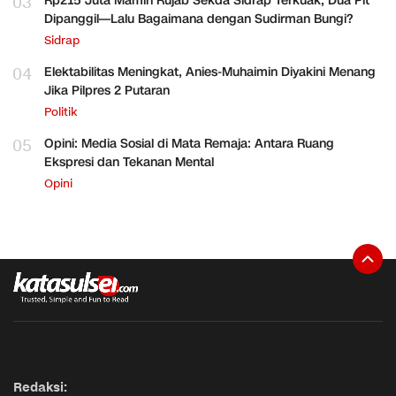
03
Rp215 Juta Mamin Rujab Sekda Sidrap Terkuak, Dua Plt
Dipanggil—Lalu Bagaimana dengan Sudirman Bungi?
Sidrap
04
Elektabilitas Meningkat, Anies-Muhaimin Diyakini Menang
Jika Pilpres 2 Putaran
Politik
05
Opini: Media Sosial di Mata Remaja: Antara Ruang
Ekspresi dan Tekanan Mental
Opini
Redaksi: