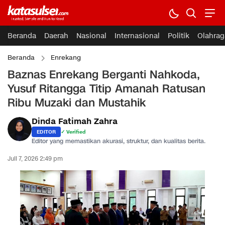
Beranda
Daerah
Nasional
Internasional
Politik
Olahrag
Beranda
Enrekang
Baznas Enrekang Berganti Nahkoda,
Yusuf Ritangga Titip Amanah Ratusan
Ribu Muzaki dan Mustahik
Dinda Fatimah Zahra
EDITOR
✓ Verified
Editor yang memastikan akurasi, struktur, dan kualitas berita.
Juli 7, 2026 2:49 pm