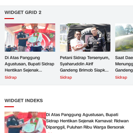
WIDGET GRID 2
Di Atas Panggung
Petani Sidrap Tersenyum,
Saat Dae
Agustusan, Bupati Sidrap
Syaharuddin Alrif
Menunggu
Hentikan Sejenak
Gandeng Brimob Siapkan
Gandeng
Karnaval: Ridwan
Pasokan Air untuk Sawah
Cannon D
Sidrap
Sidrap
Sidrap
Dipanggil, Puluhan Ribu
Sawah
Warga Bersorak
WIDGET INDEKS
Di Atas Panggung Agustusan, Bupati
Sidrap Hentikan Sejenak Karnaval: Ridwan
Dipanggil, Puluhan Ribu Warga Bersorak