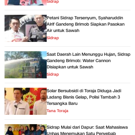
Sidrap
Petani Sidrap Tersenyum, Syaharuddin
Alrif Gandeng Brimob Siapkan Pasokan
Air untuk Sawah
Sidrap
Saat Daerah Lain Menunggu Hujan, Sidrap
Gandeng Brimob: Water Cannon
Disiapkan untuk Sawah
Sidrap
Solar Bersubsidi di Toraja Diduga Jadi
Ladang Bisnis Gelap, Polisi Tambah 3
Tersangka Baru
Tana Toraja
Sidrap Mulai dari Dapur: Saat Mahasiswa
Unhas Menemukan Satu Penyebab