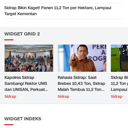
Sidrap Bikin Kaget! Panen 11,2 Ton per Hektare, Lampaui
Target Kementan
WIDGET GRID 2
Kapolres Sidrap
Rahasia Sidrap: Saat
Sidrap B
Sambangi Rektor UMS
Brebes 10,43 Ton, Sidrap
11,2 Ton 
dan UNISAN, Perkuat
Malah Tembus 11,2 Ton
Lampaui 
Sinergi Kampus dan
per Hektare
Kementa
Sidrap
Sidrap
Sidrap
Kepolisian
WIDGET INDEKS