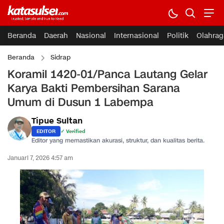
Beranda
Daerah
Nasional
Internasional
Politik
Olahrag
Beranda
Sidrap
Koramil 1420-01/Panca Lautang Gelar
Karya Bakti Pembersihan Sarana
Umum di Dusun 1 Labempa
Tipue Sultan
EDITOR
✓ Verified
Editor yang memastikan akurasi, struktur, dan kualitas berita.
Januari 7, 2026 4:57 am