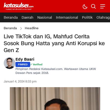
Beranda
Daerah
Nasional
Internasional
Politik
Olahrag
Beranda
Headline
Live TikTok dan IG, Mahfud Cerita
Sosok Bung Hatta yang Anti Korupsi ke
Gen Z
Edy Basri
PIMRED
✓ Verified
Pimpinan Redaksi Katasulsel.com. Wartawan Utama UKW
Dewan Pers sejak 2018.
Januari 4, 2024 8:33 pm