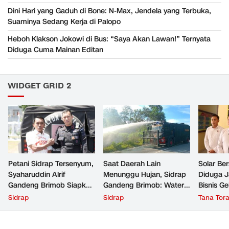
Dini Hari yang Gaduh di Bone: N-Max, Jendela yang Terbuka,
Suaminya Sedang Kerja di Palopo
Heboh Klakson Jokowi di Bus: “Saya Akan Lawan!” Ternyata
Diduga Cuma Mainan Editan
WIDGET GRID 2
Petani Sidrap Tersenyum,
Saat Daerah Lain
Solar Ber
Syaharuddin Alrif
Menunggu Hujan, Sidrap
Diduga J
Gandeng Brimob Siapkan
Gandeng Brimob: Water
Bisnis Gel
Pasokan Air untuk Sawah
Cannon Disiapkan untuk
Tambah 
Sidrap
Sidrap
Tana Tora
Sawah
Baru