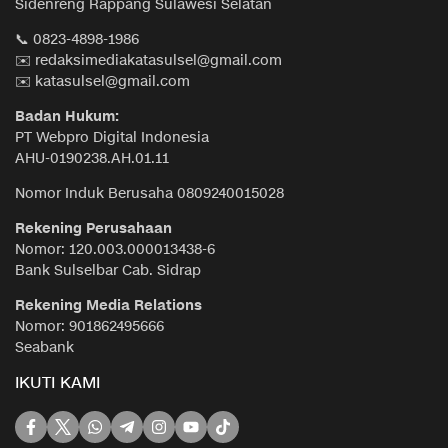
Sidenreng Rappang Sulawesi Selatan
📞 0823-4898-1986
✉️ redaksimediakatasulsel@gmail.com
✉️ katasulsel@gmail.com
Badan Hukum:
PT Webpro Digital Indonesia
AHU-0190238.AH.01.11
Nomor Induk Berusaha 0809240015028
Rekening Perusahaan
Nomor: 120.003.000013438-6
Bank Sulselbar Cab. Sidrap
Rekening Media Relations
Nomor: 901862495666
Seabank
IKUTI KAMI