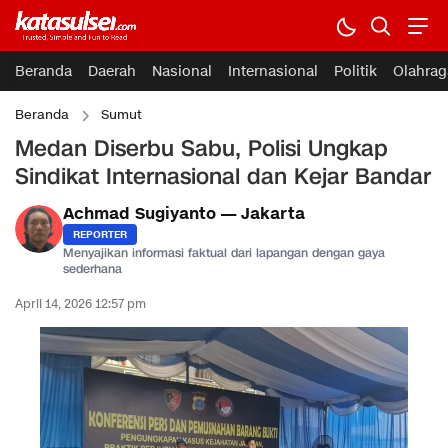
Beranda
Daerah
Nasional
Internasional
Politik
Olahrag
Beranda
Sumut
Medan Diserbu Sabu, Polisi Ungkap
Sindikat Internasional dan Kejar Bandar
Achmad Sugiyanto — Jakarta
REPORTER
Menyajikan informasi faktual dari lapangan dengan gaya
sederhana
April 14, 2026 12:57 pm