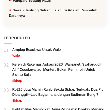
Parepare Sedang Haus
Sawah Jantung Sidrap, Jalan Itu Adalah Pembuluh
Darahnya
TERPOPULER
01
Amplop Beasiswa Untuk Wajo
Wajo
02
Keren di Rakernas Apkasi 2026, Warganet: Syaharuddin
Alrif Cocoknya jadi Menteri, Bukan Pemimpin Untuk
Sidrap Saja
Sidrap
03
Rp215 Juta Mamin Rujab Sekda Sidrap Terkuak, Dua Plt
Dipanggil—Lalu Bagaimana dengan Sudirman Bungi?
Sidrap
Elektabilitas Meningkat, Anies-Muhaimin Diyakini Menang