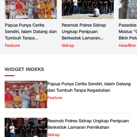
Papua Punya Cerita
Resmob Polres Sidrap
Passobis
Sendiri, Islam Datang dan
Ungkap Penipuan
Modus “C
Tumbuh Tanpa
Berkedok Lamaran
Bikin Pe
Kegaduhan
Pernikahan
Malu
Feature
Sidrap
Headline
WIDGET INDEKS
Papua Punya Cerita Sendiri, Islam Datang
dan Tumbuh Tanpa Kegaduhan
Feature
Resmob Polres Sidrap Ungkap Penipuan
Berkedok Lamaran Pernikahan
Sidrap