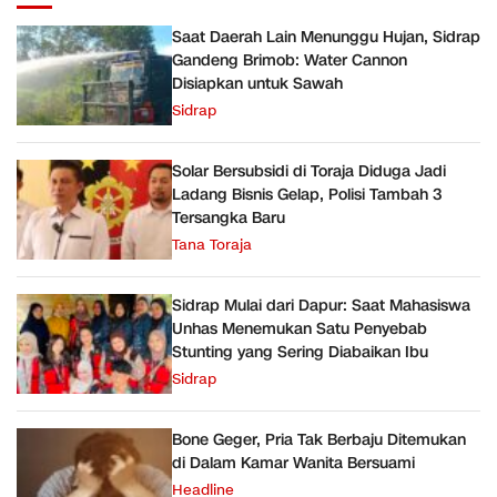
Saat Daerah Lain Menunggu Hujan, Sidrap
Gandeng Brimob: Water Cannon
Disiapkan untuk Sawah
Sidrap
Solar Bersubsidi di Toraja Diduga Jadi
Ladang Bisnis Gelap, Polisi Tambah 3
Tersangka Baru
Tana Toraja
Sidrap Mulai dari Dapur: Saat Mahasiswa
Unhas Menemukan Satu Penyebab
Stunting yang Sering Diabaikan Ibu
Sidrap
Bone Geger, Pria Tak Berbaju Ditemukan
di Dalam Kamar Wanita Bersuami
Headline