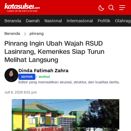
Beranda
Daerah
Nasional
Internasional
Politik
Olahrag
Beranda
pinrang
Pinrang Ingin Ubah Wajah RSUD
Lasinrang, Kemenkes Siap Turun
Melihat Langsung
Dinda Fatimah Zahra
EDITOR
✓ Verified
Editor yang memastikan akurasi, struktur, dan kualitas berita.
Juli 8, 2026 9:51 pm