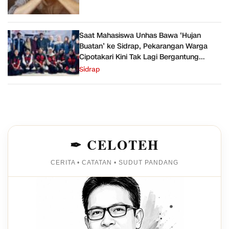
Saat Mahasiswa Unhas Bawa ‘Hujan
Buatan’ ke Sidrap, Pekarangan Warga
Cipotakari Kini Tak Lagi Bergantung
Ember
Sidrap
✒ CELOTEH
CERITA • CATATAN • SUDUT PANDANG