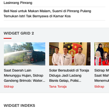
Lasinrang Pinrang
Beli Nasi untuk Makan Malam, Suami di Pinrang Pulang
Temukan Istri Tak Bernyawa di Kamar Kos
WIDGET GRID 2
Saat Daerah Lain
Solar Bersubsidi di Toraja
Sidrap Mu
Menunggu Hujan, Sidrap
Diduga Jadi Ladang
Saat Ma
Gandeng Brimob: Water
Bisnis Gelap, Polisi
Menemuk
Cannon Disiapkan untuk
Tambah 3 Tersangka
Penyebab
Sidrap
Tana Toraja
Sidrap
Sawah
Baru
Sering D
WIDGET INDEKS