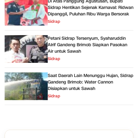
Di Atas Panggung Agustusan, Bupati
Sidrap Hentikan Sejenak Karnaval: Ridwan
Dipanggil, Puluhan Ribu Warga Bersorak
Sidrap
Petani Sidrap Tersenyum, Syaharuddin
Alrif Gandeng Brimob Siapkan Pasokan
Air untuk Sawah
Sidrap
Saat Daerah Lain Menunggu Hujan, Sidrap
Gandeng Brimob: Water Cannon
Disiapkan untuk Sawah
Sidrap