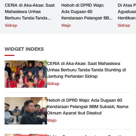
CERIA di Aka-Akae: Saat
Heboh di DPRD Wajo:
Di Atas 
Mahasiswa Unhas
Ada Dugaan 60
Agustusa
Berburu Tanda-Tanda
Kendaraan Pelangsir BBM
Hentikan
Stunting di Jantung
Subsidi, Nama Oknum
Karnaval
Sidrap
Wajo
Sidrap
Pertanian Sidrap
Aparat Ikut Disebut
Dipanggi
Warga Be
WIDGET INDEKS
CERIA di Aka-Akae: Saat Mahasiswa
Unhas Berburu Tanda-Tanda Stunting di
Jantung Pertanian Sidrap
Sidrap
Heboh di DPRD Wajo: Ada Dugaan 60
Kendaraan Pelangsir BBM Subsidi, Nama
Oknum Aparat Ikut Disebut
Wajo