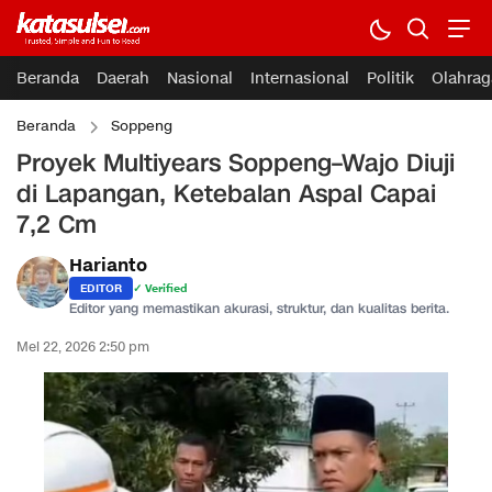
Beranda
Daerah
Nasional
Internasional
Politik
Olahrag
Beranda
Soppeng
Proyek Multiyears Soppeng–Wajo Diuji
di Lapangan, Ketebalan Aspal Capai
7,2 Cm
Harianto
EDITOR
✓ Verified
Editor yang memastikan akurasi, struktur, dan kualitas berita.
Mei 22, 2026 2:50 pm