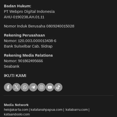
Badan Hukum:
PT Webpro Digital Indonesia
AHU-0190238.AH.01.11
Nomor Induk Berusaha 0809240015028
Rekening Perusahaan
Nomor: 120.003.000013438-6
Bank Sulselbar Cab. Sidrap
Rekening Media Relations
Nomor: 901862495666
Seabank
IKUTI KAMI
Media Network
helojakarta.com
|
katatanahpapua.com
|
katabarru.com
|
kataandoolo.com