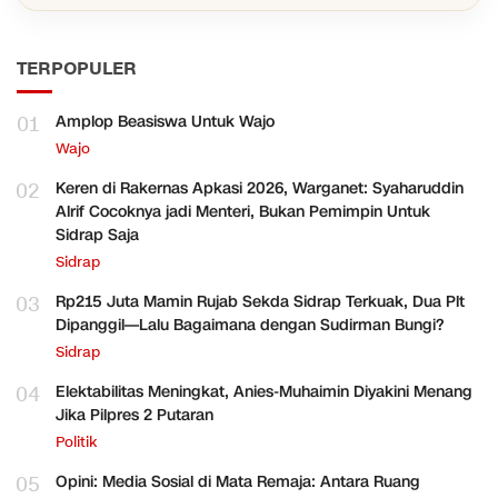
TERPOPULER
01
Amplop Beasiswa Untuk Wajo
Wajo
02
Keren di Rakernas Apkasi 2026, Warganet: Syaharuddin
Alrif Cocoknya jadi Menteri, Bukan Pemimpin Untuk
Sidrap Saja
Sidrap
03
Rp215 Juta Mamin Rujab Sekda Sidrap Terkuak, Dua Plt
Dipanggil—Lalu Bagaimana dengan Sudirman Bungi?
Sidrap
04
Elektabilitas Meningkat, Anies-Muhaimin Diyakini Menang
Jika Pilpres 2 Putaran
Politik
05
Opini: Media Sosial di Mata Remaja: Antara Ruang