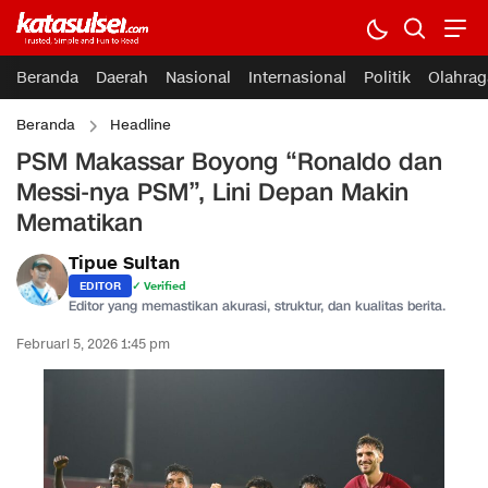
Beranda
Daerah
Nasional
Internasional
Politik
Olahrag
Beranda
Headline
PSM Makassar Boyong “Ronaldo dan
Messi-nya PSM”, Lini Depan Makin
Mematikan
Tipue Sultan
EDITOR
✓ Verified
Editor yang memastikan akurasi, struktur, dan kualitas berita.
Februari 5, 2026 1:45 pm