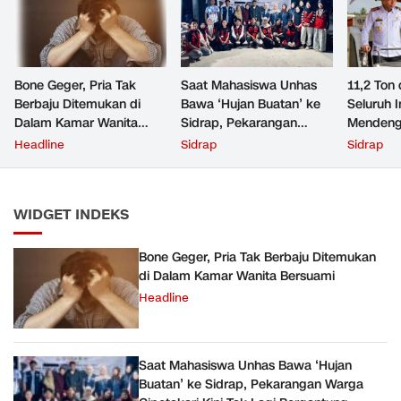
Bone Geger, Pria Tak
Saat Mahasiswa Unhas
11,2 Ton 
Berbaju Ditemukan di
Bawa ‘Hujan Buatan’ ke
Seluruh 
Dalam Kamar Wanita
Sidrap, Pekarangan
Mendeng
Bersuami
Warga Cipotakari Kini Tak
Headline
Sidrap
Sidrap
Lagi Bergantung Ember
WIDGET INDEKS
Bone Geger, Pria Tak Berbaju Ditemukan
di Dalam Kamar Wanita Bersuami
Headline
Saat Mahasiswa Unhas Bawa ‘Hujan
Buatan’ ke Sidrap, Pekarangan Warga