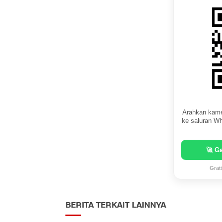
Arahkan kame
ke saluran Wh
🚀 G
Grat
BERITA TERKAIT LAINNYA