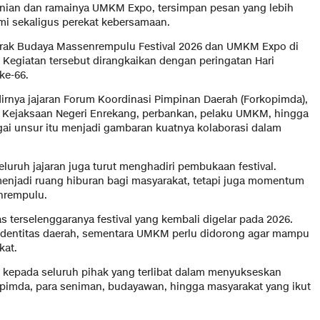
enian dan ramainya UMKM Expo, tersimpan pesan yang lebih
mi sekaligus perekat kebersamaan.
rak Budaya Massenrempulu Festival 2026 dan UMKM Expo di
 Kegiatan tersebut dirangkaikan dengan peringatan Hari
ke-66.
dirnya jajaran Forum Koordinasi Pimpinan Daerah (Forkopimda),
i, Kejaksaan Negeri Enrekang, perbankan, pelaku UMKM, hingga
ai unsur itu menjadi gambaran kuatnya kolaborasi dalam
uruh jajaran juga turut menghadiri pembukaan festival.
enjadi ruang hiburan bagi masyarakat, tetapi juga momentum
nrempulu.
s terselenggaranya festival yang kembali digelar pada 2026.
 identitas daerah, sementara UMKM perlu didorong agar mampu
kat.
 kepada seluruh pihak yang terlibat dalam menyukseskan
kopimda, para seniman, budayawan, hingga masyarakat yang ikut