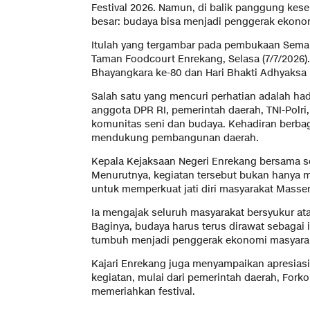
Festival 2026. Namun, di balik panggung kes
besar: budaya bisa menjadi penggerak ekono
Itulah yang tergambar pada pembukaan Sema
Taman Foodcourt Enrekang, Selasa (7/7/2026).
Bhayangkara ke-80 dan Hari Bhakti Adhyaksa 
Salah satu yang mencuri perhatian adalah ha
anggota DPR RI, pemerintah daerah, TNI-Polr
komunitas seni dan budaya. Kehadiran berbag
mendukung pembangunan daerah.
Kepala Kejaksaan Negeri Enrekang bersama sel
Menurutnya, kegiatan tersebut bukan hanya m
untuk memperkuat jati diri masyarakat Masse
Ia mengajak seluruh masyarakat bersyukur ata
Baginya, budaya harus terus dirawat sebagai
tumbuh menjadi penggerak ekonomi masyara
Kajari Enrekang juga menyampaikan apresiasi
kegiatan, mulai dari pemerintah daerah, For
memeriahkan festival.