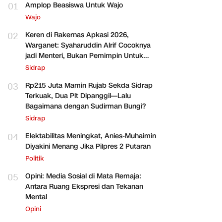
01
Amplop Beasiswa Untuk Wajo
Wajo
02
Keren di Rakernas Apkasi 2026,
Warganet: Syaharuddin Alrif Cocoknya
jadi Menteri, Bukan Pemimpin Untuk
Sidrap Saja
Sidrap
03
Rp215 Juta Mamin Rujab Sekda Sidrap
Terkuak, Dua Plt Dipanggil—Lalu
Bagaimana dengan Sudirman Bungi?
Sidrap
04
Elektabilitas Meningkat, Anies-Muhaimin
Diyakini Menang Jika Pilpres 2 Putaran
Politik
05
Opini: Media Sosial di Mata Remaja:
Antara Ruang Ekspresi dan Tekanan
Mental
Opini