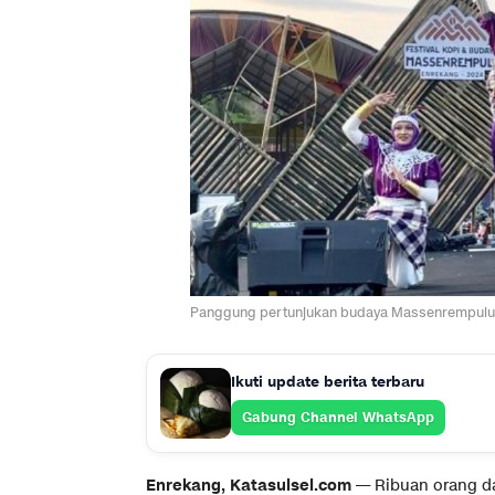
Panggung pertunjukan budaya Massenrempulu
Ikuti update berita terbaru
Gabung Channel WhatsApp
Enrekang, Katasulsel.com
— Ribuan orang d