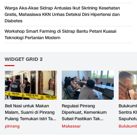
Warga Aka-Akae Sidrap Antusias Ikut Skrining Kesehatan
Gratis, Mahasiswa KKN Unhas Deteksi Dini Hipertensi dan
Diabetes
Workshop Smart Farming di Sidrap Bantu Petani Kuasai
Teknologi Pertanian Modern
WIDGET GRID 2
Beli Nasi untuk Makan
Regulasi Pinrang
Bulukum
Malam, Suami di Pinrang
Diperkuat, Kemenkum
Sentra K
Pulang Temukan Istri Tak
Sulsel Pastikan Tak
Sapuhot
Bernyawa di Kamar Kos
Bertentangan dengan
Perlindu
pinrang
Makassar
Bulukum
Aturan Lebih Tinggi
Intelektu