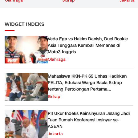
Olahraga
Sidrap
Jakarta
Inggris
Pertolongan Pertama
Kegawatdaruratan
WIDGET INDEKS
Veda Ega vs Hakim Danish, Duel Rookie
Asia Tenggara Kembali Memanas di
Moto3 Inggris
Olahraga
Mahasiswa KKN-PK 69 Unhas Hadirkan
PELITA, Edukasi Warga Baula Sidrap
tentang Pertolongan Pertama
Kegawatdaruratan
Sidrap
PII Ukur Indeks Keinsinyuran Jelang Jadi
Tuan Rumah Konferensi Insinyur se-
ASEAN
Jakarta