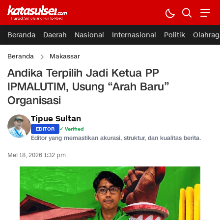
Beranda
Daerah
Nasional
Internasional
Politik
Olahrag
Beranda
Makassar
Andika Terpilih Jadi Ketua PP
IPMALUTIM, Usung “Arah Baru”
Organisasi
Tipue Sultan
EDITOR
✓ Verified
Editor yang memastikan akurasi, struktur, dan kualitas berita.
Mei 18, 2026 1:32 pm