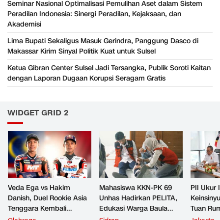
Seminar Nasional Optimalisasi Pemulihan Aset dalam Sistem
Peradilan Indonesia: Sinergi Peradilan, Kejaksaan, dan
Akademisi
Lima Bupati Sekaligus Masuk Gerindra, Panggung Dasco di
Makassar Kirim Sinyal Politik Kuat untuk Sulsel
Ketua Gibran Center Sulsel Jadi Tersangka, Publik Soroti Kaitan
dengan Laporan Dugaan Korupsi Seragam Gratis
WIDGET GRID 2
Veda Ega vs Hakim
Mahasiswa KKN-PK 69
PII Ukur 
Danish, Duel Rookie Asia
Unhas Hadirkan PELITA,
Keinsiny
Tenggara Kembali
Edukasi Warga Baula
Tuan Rum
Memanas di Moto3
Sidrap tentang
Insinyur