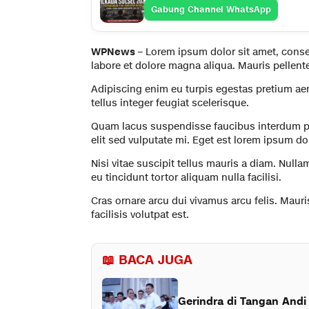
Gabung Channel WhatsApp
WPNews
–
Lorem ipsum dolor sit amet, conse
labore et dolore magna aliqua. Mauris pellent
Adipiscing enim eu turpis egestas pretium aen
tellus integer feugiat scelerisque.
Quam lacus suspendisse faucibus interdum pos
elit sed vulputate mi. Eget est lorem ipsum do
Nisi vitae suscipit tellus mauris a diam. Nulla
eu tincidunt tortor aliquam nulla facilisi.
Cras ornare arcu dui vivamus arcu felis. Mau
facilisis volutpat est.
📖 BACA JUGA
Gerindra di Tangan Andi