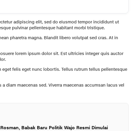
ctetur adipiscing elit, sed do eiusmod tempor incididunt ut
esque pulvinar pellentesque habitant morbi tristique.
ean pharetra magna. Blandit libero volutpat sed cras. At in
uere lorem ipsum dolor sit. Est ultricies integer quis auctor
lor.
m eget felis eget nunc lobortis. Tellus rutrum tellus pellentesque
ris a diam maecenas sed. Viverra maecenas accumsan lacus vel
 Rosman, Babak Baru Politik Wajo Resmi Dimulai