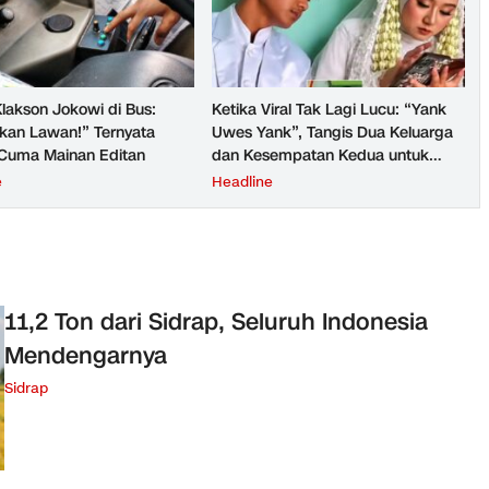
lakson Jokowi di Bus:
Ketika Viral Tak Lagi Lucu: “Yank
kan Lawan!” Ternyata
Uwes Yank”, Tangis Dua Keluarga
Cuma Mainan Editan
dan Kesempatan Kedua untuk
Masa Depan
e
Headline
11,2 Ton dari Sidrap, Seluruh Indonesia
Mendengarnya
Sidrap