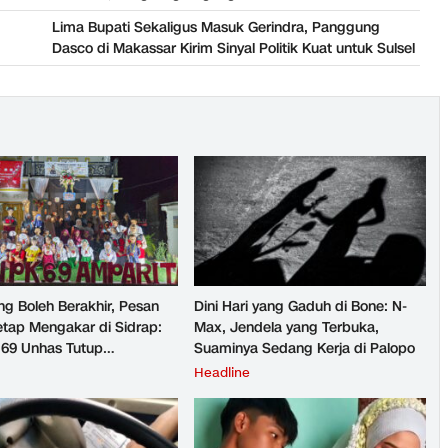
Lima Bupati Sekaligus Masuk Gerindra, Panggung
Dasco di Makassar Kirim Sinyal Politik Kuat untuk Sulsel
g Boleh Berakhir, Pesan
Dini Hari yang Gaduh di Bone: N-
etap Mengakar di Sidrap:
Max, Jendela yang Terbuka,
69 Unhas Tutup
Suaminya Sedang Kerja di Palopo
ian Lewat Pentas Sehat
Headline