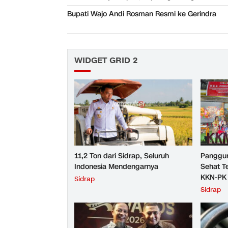
Bupati Wajo Andi Rosman Resmi ke Gerindra
WIDGET GRID 2
11,2 Ton dari Sidrap, Seluruh
Panggun
Indonesia Mendengarnya
Sehat T
KKN-PK 
Sidrap
Pengabd
Sidrap