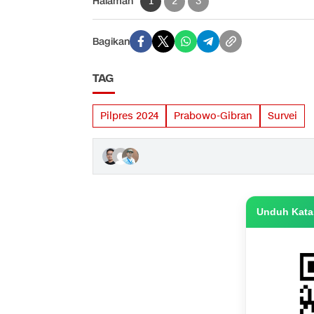
Halaman
1
2
3
Bagikan
TAG
Pilpres 2024
Prabowo-Gibran
Survei
Unduh Katas