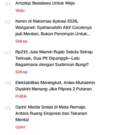
01
Amplop Beasiswa Untuk Wajo
Wajo
02
Keren di Rakernas Apkasi 2026,
Warganet: Syaharuddin Alrif Cocoknya
jadi Menteri, Bukan Pemimpin Untuk
Sidrap Saja
Sidrap
03
Rp215 Juta Mamin Rujab Sekda Sidrap
Terkuak, Dua Plt Dipanggil—Lalu
Bagaimana dengan Sudirman Bungi?
Sidrap
04
Elektabilitas Meningkat, Anies-Muhaimin
Diyakini Menang Jika Pilpres 2 Putaran
Politik
05
Opini: Media Sosial di Mata Remaja:
Antara Ruang Ekspresi dan Tekanan
Mental
Opini