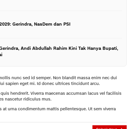
 2029: Gerindra, NasDem dan PSI
Gerindra, Andi Abdullah Rahim Kini Tak Hanya Bupati,
ai
 mollis nunc sed id semper. Non blandit massa enim nec dui
ui sapien eget mi. Id donec ultrices tincidunt arcu.
 quis hendrerit. Viverra maecenas accumsan lacus vel facilisis
tes nascetur ridiculus mus.
lus at urna condimentum mattis pellentesque. Ut sem viverra