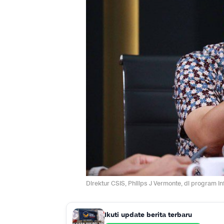
Direktur CSIS, Philips J Vermonte, di program I
Ikuti update berita terbaru