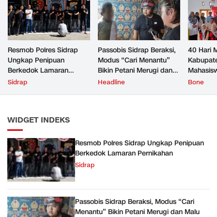
Resmob Polres Sidrap
Passobis Sidrap Beraksi,
40 Hari 
Ungkap Penipuan
Modus “Cari Menantu”
Kabupat
Berkedok Lamaran
Bikin Petani Merugi dan
Mahasis
Pernikahan
Malu
Unhas T
Sidrap
Headline
Bone
dengan E
Warga
WIDGET INDEKS
Resmob Polres Sidrap Ungkap Penipuan
Berkedok Lamaran Pernikahan
Sidrap
Passobis Sidrap Beraksi, Modus “Cari
Menantu” Bikin Petani Merugi dan Malu