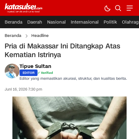
Beranda
Daerah
Nasional
Internasional
Politik
Olahrag
Beranda
Headline
Pria di Makassar Ini Ditangkap Atas
Kematian Istrinya
Tipue Sultan
EDITOR
✓ Verified
Editor yang memastikan akurasi, struktur, dan kualitas berita.
Juni 16, 2026 7:30 pm