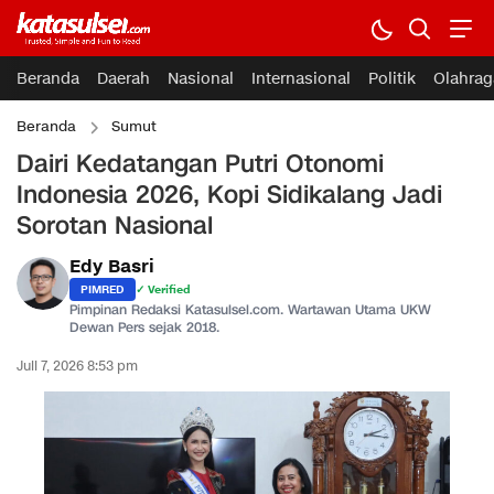
Beranda
Daerah
Nasional
Internasional
Politik
Olahrag
Beranda
Sumut
Dairi Kedatangan Putri Otonomi
Indonesia 2026, Kopi Sidikalang Jadi
Sorotan Nasional
Edy Basri
PIMRED
✓ Verified
Pimpinan Redaksi Katasulsel.com. Wartawan Utama UKW
Dewan Pers sejak 2018.
Juli 7, 2026 8:53 pm