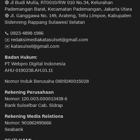
🔴 Jl Budi Mulia, RT0010/RW 010 No.34, Kelurahan
Pademangan Barat, Kecamatan Pademangan, Jakarta Utara
🔴 Jl. Ganggawa No. 149, Arateng, Tellu Limpoe, Kabupaten
Sidenreng Rappang Sulawesi Selatan
📞 0823-4898-1986
✉️ redaksimediakatasulsel@gmail.com
✉️ katasulsel@gmail.com
Badan Hukum:
PT Webpro Digital Indonesia
AHU-0190238.AH.01.11
Nomor Induk Berusaha 0809240015028
Rekening Perusahaan
Nomor: 120.003.000013438-6
Bank Sulselbar Cab. Sidrap
Rekening Media Relations
Nomor: 901862495666
Seabank