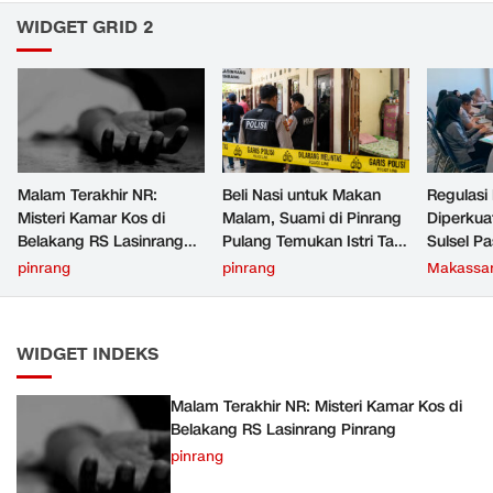
WIDGET GRID 2
Malam Terakhir NR:
Beli Nasi untuk Makan
Regulasi
Misteri Kamar Kos di
Malam, Suami di Pinrang
Diperku
Belakang RS Lasinrang
Pulang Temukan Istri Tak
Sulsel Pa
Pinrang
Bernyawa di Kamar Kos
Bertent
pinrang
pinrang
Makassa
Aturan L
WIDGET INDEKS
Malam Terakhir NR: Misteri Kamar Kos di
Belakang RS Lasinrang Pinrang
pinrang