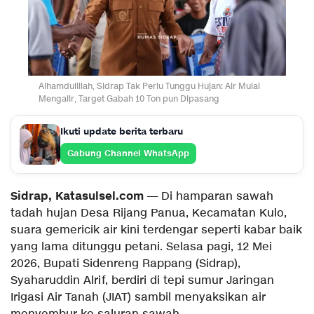
Alhamdulillah, Sidrap Tak Perlu Tunggu Hujan: Air Mulai
Mengalir, Target Gabah 10 Ton pun Dipasang
Ikuti update berita terbaru
Gabung Channel WhatsApp
Sidrap, Katasulsel.com
— Di hamparan sawah
tadah hujan Desa Rijang Panua, Kecamatan Kulo,
suara gemericik air kini terdengar seperti kabar baik
yang lama ditunggu petani. Selasa pagi, 12 Mei
2026, Bupati Sidenreng Rappang (Sidrap),
Syaharuddin Alrif, berdiri di tepi sumur Jaringan
Irigasi Air Tanah (JIAT) sambil menyaksikan air