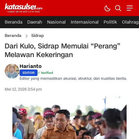
Beranda
Daerah
Nasional
Internasional
Politik
Olahrag
Beranda
Sidrap
Dari Kulo, Sidrap Memulai “Perang”
Melawan Kekeringan
Harianto
EDITOR
✓ Verified
Editor yang memastikan akurasi, struktur, dan kualitas berita.
Mei 12, 2026 3:54 pm