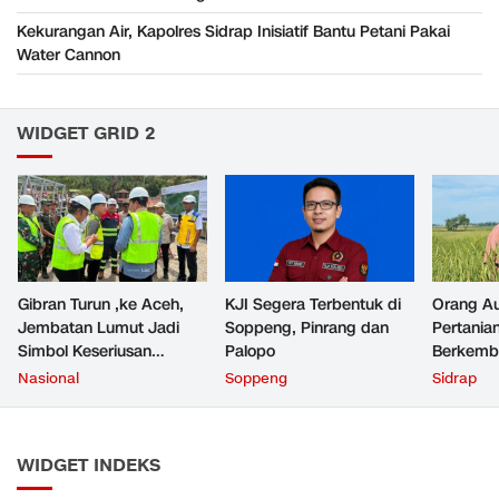
Kekurangan Air, Kapolres Sidrap Inisiatif Bantu Petani Pakai
Water Cannon
WIDGET GRID 2
Gibran Turun ,ke Aceh,
KJI Segera Terbentuk di
Orang Au
Jembatan Lumut Jadi
Soppeng, Pinrang dan
Pertania
Simbol Keseriusan
Palopo
Berkemb
Negara Jaga Konektivitas
Nasional
Soppeng
Sidrap
Daerah
WIDGET INDEKS