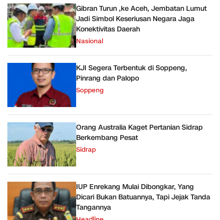
Gibran Turun ,ke Aceh, Jembatan Lumut
Jadi Simbol Keseriusan Negara Jaga
Konektivitas Daerah
Nasional
KJI Segera Terbentuk di Soppeng,
Pinrang dan Palopo
Soppeng
Orang Australia Kaget Pertanian Sidrap
Berkembang Pesat
Sidrap
IUP Enrekang Mulai Dibongkar, Yang
Dicari Bukan Batuannya, Tapi Jejak Tanda
Tangannya
Headline