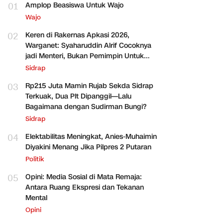
01
Amplop Beasiswa Untuk Wajo
Wajo
02
Keren di Rakernas Apkasi 2026,
Warganet: Syaharuddin Alrif Cocoknya
jadi Menteri, Bukan Pemimpin Untuk
Sidrap Saja
Sidrap
03
Rp215 Juta Mamin Rujab Sekda Sidrap
Terkuak, Dua Plt Dipanggil—Lalu
Bagaimana dengan Sudirman Bungi?
Sidrap
04
Elektabilitas Meningkat, Anies-Muhaimin
Diyakini Menang Jika Pilpres 2 Putaran
Politik
05
Opini: Media Sosial di Mata Remaja:
Antara Ruang Ekspresi dan Tekanan
Mental
Opini