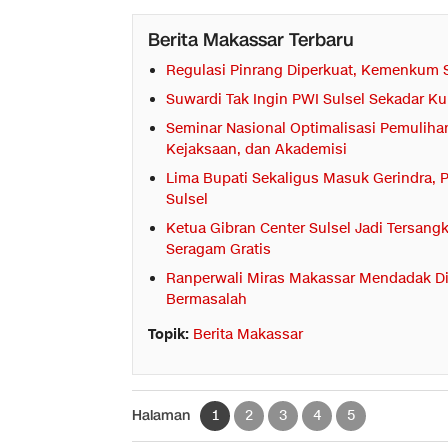
Berita Makassar Terbaru
Regulasi Pinrang Diperkuat, Kemenkum S
Suwardi Tak Ingin PWI Sulsel Sekadar Ku
Seminar Nasional Optimalisasi Pemulihan
Kejaksaan, dan Akademisi
Lima Bupati Sekaligus Masuk Gerindra, P
Sulsel
Ketua Gibran Center Sulsel Jadi Tersang
Seragam Gratis
Ranperwali Miras Makassar Mendadak D
Bermasalah
Topik:
Berita Makassar
Halaman
1
2
3
4
5