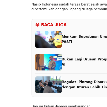
Nasib Indonesia sudah terasa berat sejak aw
dipertemukan dengan Jepang di laga pembuka
📖 BACA JUGA
Menkum Supratman Umum
PASTI
Bukan Lagi Urusan Progr
AI
Regulasi Pinrang Diperk
dengan Aturan Lebih Tin
Dan ini bukan Jepang sembarangan.