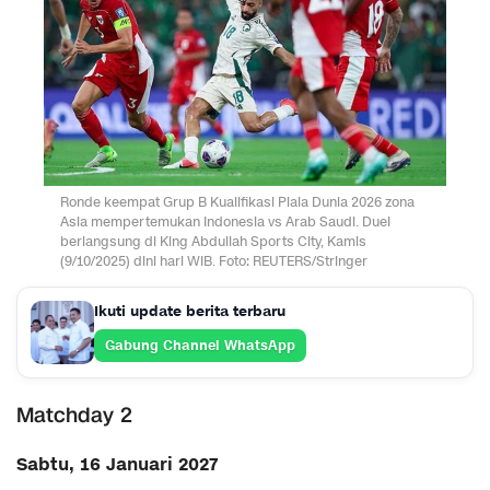
Ronde keempat Grup B Kualifikasi Piala Dunia 2026 zona
Asia mempertemukan Indonesia vs Arab Saudi. Duel
berlangsung di King Abdullah Sports City, Kamis
(9/10/2025) dini hari WIB. Foto: REUTERS/Stringer
Ikuti update berita terbaru
Gabung Channel WhatsApp
Matchday 2
Sabtu, 16 Januari 2027