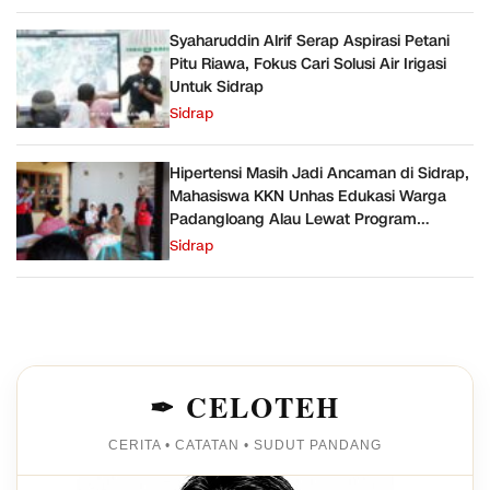
Syaharuddin Alrif Serap Aspirasi Petani
Pitu Riawa, Fokus Cari Solusi Air Irigasi
Untuk Sidrap
Sidrap
Hipertensi Masih Jadi Ancaman di Sidrap,
Mahasiswa KKN Unhas Edukasi Warga
Padangloang Alau Lewat Program
SEHATI
Sidrap
✒ CELOTEH
CERITA • CATATAN • SUDUT PANDANG