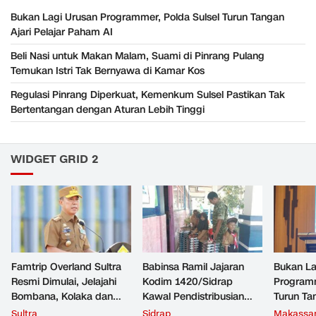
Bukan Lagi Urusan Programmer, Polda Sulsel Turun Tangan
Ajari Pelajar Paham AI
Beli Nasi untuk Makan Malam, Suami di Pinrang Pulang
Temukan Istri Tak Bernyawa di Kamar Kos
Regulasi Pinrang Diperkuat, Kemenkum Sulsel Pastikan Tak
Bertentangan dengan Aturan Lebih Tinggi
WIDGET GRID 2
Famtrip Overland Sultra
Babinsa Ramil Jajaran
Bukan La
Resmi Dimulai, Jelajahi
Kodim 1420/Sidrap
Programm
Bombana, Kolaka dan
Kawal Pendistribusian
Turun Tan
Kolaka Timur
Makan Bergizi Gratis di
Paham A
Sultra
Sidrap
Makassa