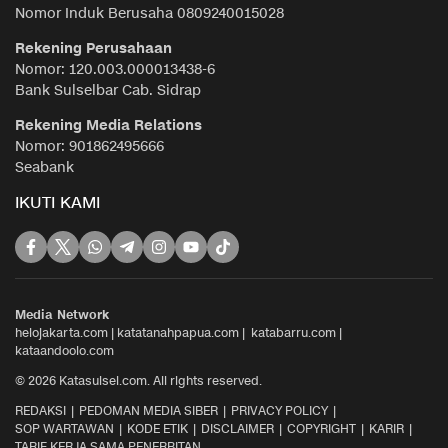
Nomor Induk Berusaha 0809240015028
Rekening Perusahaan
Nomor: 120.003.000013438-6
Bank Sulselbar Cab. Sidrap
Rekening Media Relations
Nomor: 901862495666
Seabank
IKUTI KAMI
Media Network
helojakarta.com
|
katatanahpapua.com
|
katabarru.com
|
kataandoolo.com
© 2026 Katasulsel.com. All rights reserved.
REDAKSI
PEDOMAN MEDIA SIBER
PRIVACY POLICY
SOP WARTAWAN
KODE ETIK
DISCLAIMER
COPYRIGHT
KARIR
TARIF KERJA SAMA PENERBITAN