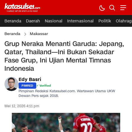
Beranda
Daerah
Nasional
Internasional
Politik
Olahrag
Beranda
Makassar
Grup Neraka Menanti Garuda: Jepang,
Qatar, Thailand—Ini Bukan Sekadar
Fase Grup, Ini Ujian Mental Timnas
Indonesia
Edy Basri
PIMRED
✓ Verified
Pimpinan Redaksi Katasulsel.com. Wartawan Utama UKW
Dewan Pers sejak 2018.
Mei 12, 2026 4:11 pm