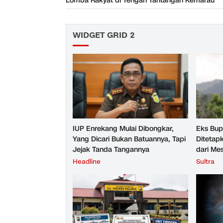
Lomba Rakyat di Tengah Tantangan Kemarau
WIDGET GRID 2
IUP Enrekang Mulai Dibongkar,
Eks Bup
Yang Dicari Bukan Batuannya, Tapi
Ditetap
Jejak Tanda Tangannya
dari Me
Batu
Headline
Sultra