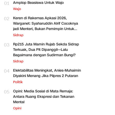
01
Amplop Beasiswa Untuk Wajo
Wajo
02
Keren di Rakernas Apkasi 2026,
Warganet: Syaharuddin Alrif Cocoknya
jadi Menteri, Bukan Pemimpin Untuk
Sidrap Saja
Sidrap
03
Rp215 Juta Mamin Rujab Sekda Sidrap
Terkuak, Dua Plt Dipanggil—Lalu
Bagaimana dengan Sudirman Bungi?
Sidrap
04
Elektabilitas Meningkat, Anies-Muhaimin
Diyakini Menang Jika Pilpres 2 Putaran
Politik
05
Opini: Media Sosial di Mata Remaja:
Antara Ruang Ekspresi dan Tekanan
Mental
Opini