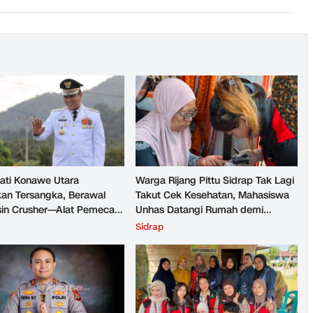
ati Konawe Utara
Warga Rijang Pittu Sidrap Tak Lagi
kan Tersangka, Berawal
Takut Cek Kesehatan, Mahasiswa
sin Crusher—Alat Pemecah
Unhas Datangi Rumah demi
Rumah
Sidrap