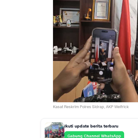
Kasat Reskrim Polres Sidrap, AKP Welfrick
Ikuti update berita terbaru
Gabung Channel WhatsApp