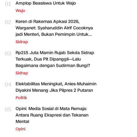
01
Amplop Beasiswa Untuk Wajo
Wajo
02
Keren di Rakernas Apkasi 2026,
Warganet: Syaharuddin Alrif Cocoknya
jadi Menteri, Bukan Pemimpin Untuk
Sidrap Saja
Sidrap
03
Rp215 Juta Mamin Rujab Sekda Sidrap
Terkuak, Dua Plt Dipanggil—Lalu
Bagaimana dengan Sudirman Bungi?
Sidrap
04
Elektabilitas Meningkat, Anies-Muhaimin
Diyakini Menang Jika Pilpres 2 Putaran
Politik
05
Opini: Media Sosial di Mata Remaja:
Antara Ruang Ekspresi dan Tekanan
Mental
Opini