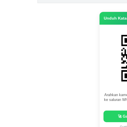
Unduh Katas
Arahkan kame
ke saluran Wh
🚀 G
Grat