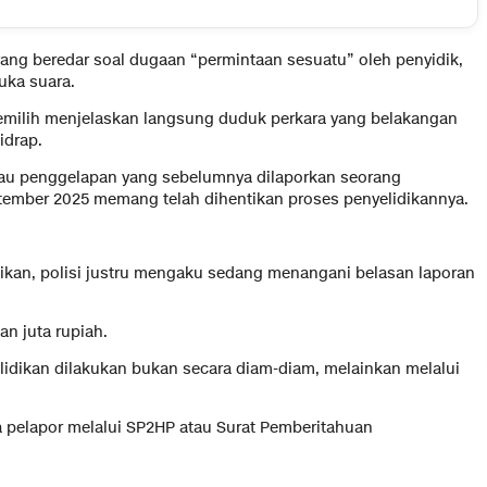
 yang beredar soal dugaan “permintaan sesuatu” oleh penyidik,
uka suara.
memilih menjelaskan langsung duduk perkara yang belakangan
idrap.
tau penggelapan yang sebelumnya dilaporkan seorang
ptember 2025 memang telah dihentikan proses penyelidikannya.
ntikan, polisi justru mengaku sedang menangani belasan laporan
an juta rupiah.
idikan dilakukan bukan secara diam-diam, melainkan melalui
 pelapor melalui SP2HP atau Surat Pemberitahuan