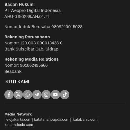
Badan Hukum:
PT Webpro Digital Indonesia
AHU-0190238.AH.01.11
Nomor Induk Berusaha 0809240015028
Rekening Perusahaan
Nomor: 120.003.000013438-6
Bank Sulselbar Cab. Sidrap
Rekening Media Relations
Nomor: 901862495666
Seabank
IKUTI KAMI
Media Network
helojakarta.com
|
katatanahpapua.com
|
katabarru.com
|
kataandoolo.com