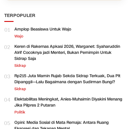
TERPOPULER
01
Amplop Beasiswa Untuk Wajo
Wajo
02
Keren di Rakernas Apkasi 2026, Warganet: Syaharuddin
Alrif Cocoknya jadi Menteri, Bukan Pemimpin Untuk
Sidrap Saja
Sidrap
03
Rp215 Juta Mamin Rujab Sekda Sidrap Terkuak, Dua Plt
Dipanggil—Lalu Bagaimana dengan Sudirman Bungi?
Sidrap
04
Elektabilitas Meningkat, Anies-Muhaimin Diyakini Menang
Jika Pilpres 2 Putaran
Politik
05
Opini: Media Sosial di Mata Remaja: Antara Ruang
Ekspresi dan Tekanan Mental