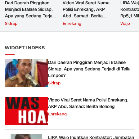
Dari Daerah Pinggiran
Video Viral Seret Nama
LIRA Waj
Menjadi Etalase Sidrap,
Polisi Enrekang, AKP
Kontrakt
Apa yang Sedang Terjadi
Abd. Samad: Berita
Rp5,1 Mi
di Tellu Limpoe?
Bohong
Main-Mai
Sidrap
Enrekang
Wajo
WIDGET INDEKS
Dari Daerah Pinggiran Menjadi Etalase
Sidrap, Apa yang Sedang Terjadi di Tellu
Limpoe?
Sidrap
Video Viral Seret Nama Polisi Enrekang,
AKP Abd. Samad: Berita Bohong
Enrekang
LIRA Wajo Ingatkan Kontraktor: Jembatan