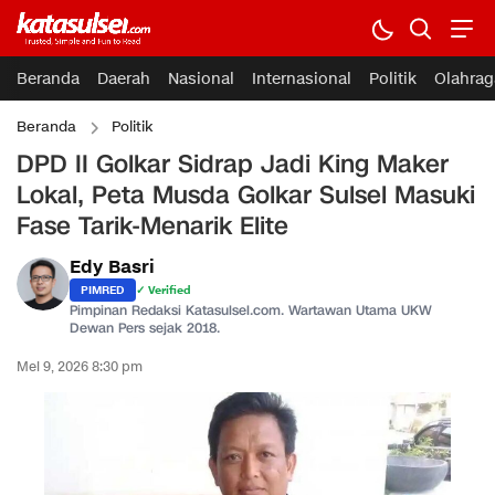
Beranda
Daerah
Nasional
Internasional
Politik
Olahrag
Beranda
Politik
DPD II Golkar Sidrap Jadi King Maker
Lokal, Peta Musda Golkar Sulsel Masuki
Fase Tarik-Menarik Elite
Edy Basri
PIMRED
✓ Verified
Pimpinan Redaksi Katasulsel.com. Wartawan Utama UKW
Dewan Pers sejak 2018.
Mei 9, 2026 8:30 pm