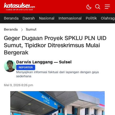
Beranda
Daerah
Nasional
Internasional
Politik
Olahrag
Beranda
Sumut
Geger Dugaan Proyek SPKLU PLN UID
Sumut, Tipidkor Ditreskrimsus Mulai
Bergerak
Darwis Lenggang — Sulsel
REPORTER
Menyajikan informasi faktual dari lapangan dengan gaya
sederhana
Mei 9, 2026 8:26 pm