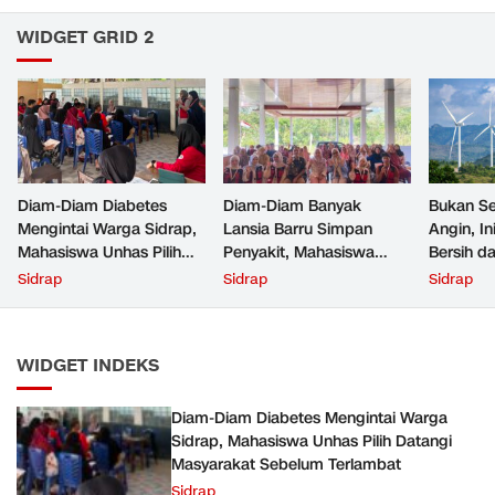
WIDGET GRID 2
Diam-Diam Diabetes
Diam-Diam Banyak
Bukan Se
Mengintai Warga Sidrap,
Lansia Barru Simpan
Angin, In
Mahasiswa Unhas Pilih
Penyakit, Mahasiswa
Bersih da
Datangi Masyarakat
Unhas Datangi Desa dan
Sidrap
Sidrap
Sidrap
Sebelum Terlambat
Temukan Fakta Ini
WIDGET INDEKS
Diam-Diam Diabetes Mengintai Warga
Sidrap, Mahasiswa Unhas Pilih Datangi
Masyarakat Sebelum Terlambat
Sidrap