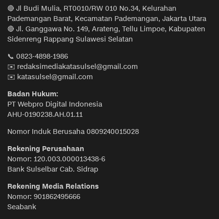
🔴 Jl Budi Mulia, RT0010/RW 010 No.34, Kelurahan
Pademangan Barat, Kecamatan Pademangan, Jakarta Utara
🔴 Jl. Ganggawa No. 149, Arateng, Tellu Limpoe, Kabupaten
Sidenreng Rappang Sulawesi Selatan
📞 0823-4898-1986
✉️ redaksimediakatasulsel@gmail.com
✉️ katasulsel@gmail.com
Badan Hukum:
PT Webpro Digital Indonesia
AHU-0190238.AH.01.11
Nomor Induk Berusaha 0809240015028
Rekening Perusahaan
Nomor: 120.003.000013438-6
Bank Sulselbar Cab. Sidrap
Rekening Media Relations
Nomor: 901862495666
Seabank