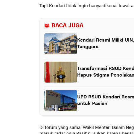
Tapi Kendari tidak ingin hanya dikenal lewat 
📖 BACA JUGA
Kendari Resmi Miliki UIN
Tenggara
Transformasi RSUD Kenda
Hapus Stigma Penolakan
UPD RSUD Kendari Resmi
untuk Pasien
Di forum yang sama, Wakil Menteri Dalam Ne
masuk radar Asia Pasifik. Bukan karena besar, 