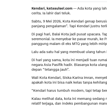
Kendari, katasulsel.com
— Ada kota yang lahi
cerita. Ia lahir dari teluk.
Sabtu, 9 Mei 2026, Kota Kendari genap berusi
panjang pengalaman”. Tapi Kendari justru terli
Di pagi hari, Balai Kota jadi pusat upacara. T
seremonial. Ia menyebar ke pasar murah, ke 
panggung malam di eks MTQ yang lebih mirip 
Lalu ada satu hal yang membuat ulang tahun in
Di hari yang sama, kota ini menjadi tuan rum
negara Asia Pasifik hadir. Biasanya kota ulang
depan “tetangga jauh”.
Wali Kota Kendari, Siska Karina Imran, menyebu
apakah kota ini bisa naik kelas tanpa kehilang
“Kendari harus tumbuh modern, tapi tetap ber
Kalau melihat data, kota ini memang sedang n
relatif terjaga, dan indeks pembangunan man