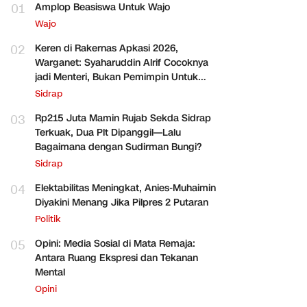
01
Amplop Beasiswa Untuk Wajo
Wajo
02
Keren di Rakernas Apkasi 2026,
Warganet: Syaharuddin Alrif Cocoknya
jadi Menteri, Bukan Pemimpin Untuk
Sidrap Saja
Sidrap
03
Rp215 Juta Mamin Rujab Sekda Sidrap
Terkuak, Dua Plt Dipanggil—Lalu
Bagaimana dengan Sudirman Bungi?
Sidrap
04
Elektabilitas Meningkat, Anies-Muhaimin
Diyakini Menang Jika Pilpres 2 Putaran
Politik
05
Opini: Media Sosial di Mata Remaja:
Antara Ruang Ekspresi dan Tekanan
Mental
Opini