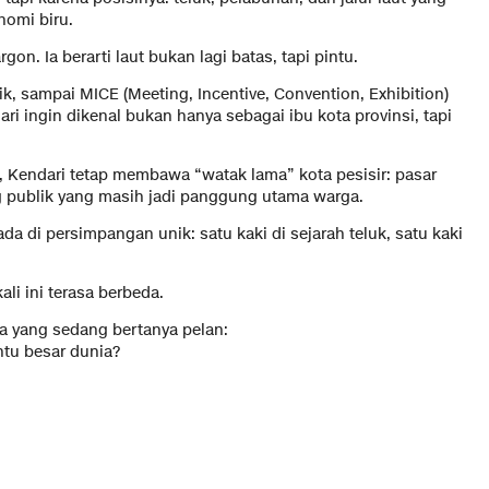
omi biru.
gon. Ia berarti laut bukan lagi batas, tapi pintu.
tik, sampai MICE (Meeting, Incentive, Convention, Exhibition)
ari ingin dikenal bukan hanya sebagai ibu kota provinsi, tapi
u, Kendari tetap membawa “watak lama” kota pesisir: pasar
ng publik yang masih jadi panggung utama warga.
da di persimpangan unik: satu kaki di sejarah teluk, satu kaki
i ini terasa berbeda.
a yang sedang bertanya pelan:
intu besar dunia?