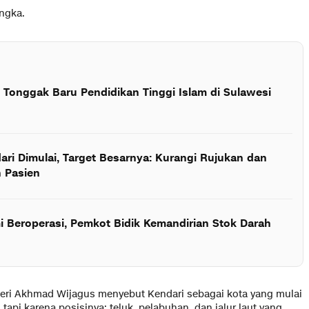
angka.
, Tonggak Baru Pendidikan Tinggi Islam di Sulawesi
ri Dimulai, Target Besarnya: Kurangi Rujukan dan
 Pasien
 Beroperasi, Pemkot Bidik Kemandirian Stok Darah
geri Akhmad Wijagus menyebut Kendari sebagai kota yang mulai
tapi karena posisinya: teluk, pelabuhan, dan jalur laut yang