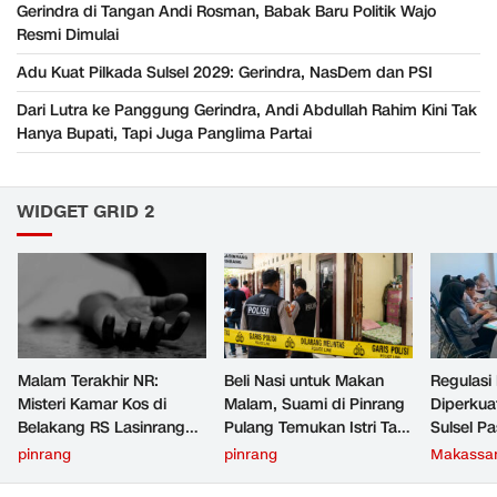
Gerindra di Tangan Andi Rosman, Babak Baru Politik Wajo
Resmi Dimulai
Adu Kuat Pilkada Sulsel 2029: Gerindra, NasDem dan PSI
Dari Lutra ke Panggung Gerindra, Andi Abdullah Rahim Kini Tak
Hanya Bupati, Tapi Juga Panglima Partai
WIDGET GRID 2
Malam Terakhir NR:
Beli Nasi untuk Makan
Regulasi
Misteri Kamar Kos di
Malam, Suami di Pinrang
Diperku
Belakang RS Lasinrang
Pulang Temukan Istri Tak
Sulsel Pa
Pinrang
Bernyawa di Kamar Kos
Bertent
pinrang
pinrang
Makassa
Aturan L