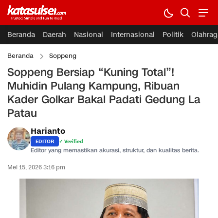
Beranda
Daerah
Nasional
Internasional
Politik
Olahrag
Beranda
Soppeng
Soppeng Bersiap “Kuning Total”!
Muhidin Pulang Kampung, Ribuan
Kader Golkar Bakal Padati Gedung La
Patau
Harianto
EDITOR
✓ Verified
Editor yang memastikan akurasi, struktur, dan kualitas berita.
Mei 15, 2026 3:16 pm