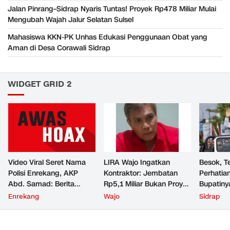
Jalan Pinrang–Sidrap Nyaris Tuntas! Proyek Rp478 Miliar Mulai
Mengubah Wajah Jalur Selatan Sulsel
Mahasiswa KKN-PK Unhas Edukasi Penggunaan Obat yang
Aman di Desa Corawali Sidrap
WIDGET GRID 2
Video Viral Seret Nama
LIRA Wajo Ingatkan
Besok, T
Polisi Enrekang, AKP
Kontraktor: Jembatan
Perhatian
Abd. Samad: Berita
Rp5,1 Miliar Bukan Proyek
Bupatiny
Bohong
Main-Main
Jeep
Enrekang
Wajo
Sidrap