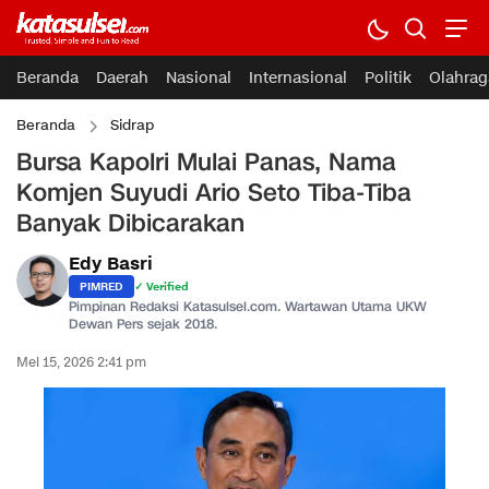
Beranda
Daerah
Nasional
Internasional
Politik
Olahrag
Beranda
Sidrap
Bursa Kapolri Mulai Panas, Nama
Komjen Suyudi Ario Seto Tiba-Tiba
Banyak Dibicarakan
Edy Basri
PIMRED
✓ Verified
Pimpinan Redaksi Katasulsel.com. Wartawan Utama UKW
Dewan Pers sejak 2018.
Mei 15, 2026 2:41 pm