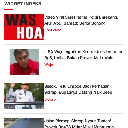
WIDGET INDEKS
Video Viral Seret Nama Polisi Enrekang,
AKP Abd. Samad: Berita Bohong
Enrekang
LIRA Wajo Ingatkan Kontraktor: Jembatan
Rp5,1 Miliar Bukan Proyek Main-Main
Wajo
Besok, Tellu Limpoe Jadi Perhatian
Sidrap, Bupatinya Datang Naik Jeep
Sidrap
Jalan Pinrang–Sidrap Nyaris Tuntas!
Proyek Rp478 Miliar Mulai Mengubah