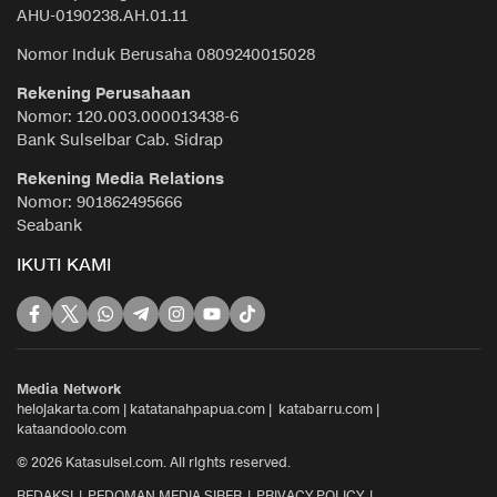
AHU-0190238.AH.01.11
Nomor Induk Berusaha 0809240015028
Rekening Perusahaan
Nomor: 120.003.000013438-6
Bank Sulselbar Cab. Sidrap
Rekening Media Relations
Nomor: 901862495666
Seabank
IKUTI KAMI
Media Network
helojakarta.com
|
katatanahpapua.com
|
katabarru.com
|
kataandoolo.com
© 2026 Katasulsel.com. All rights reserved.
REDAKSI
PEDOMAN MEDIA SIBER
PRIVACY POLICY