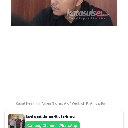
Kasat Reskrim Polres Sidrap AKP Welfrick K. Ambarita
Ikuti update berita terbaru
Gabung Channel WhatsApp