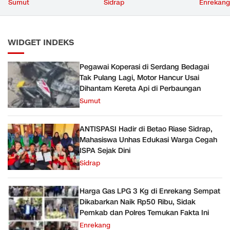
Hancur Usai Dihantam
Cegah ISPA Sejak Dini
Ribu, Si
Sumut
Sidrap
Enrekang
Kereta Api di Perbaungan
Polres T
WIDGET INDEKS
Pegawai Koperasi di Serdang Bedagai
Tak Pulang Lagi, Motor Hancur Usai
Dihantam Kereta Api di Perbaungan
Sumut
ANTISPASI Hadir di Betao Riase Sidrap,
Mahasiswa Unhas Edukasi Warga Cegah
ISPA Sejak Dini
Sidrap
Harga Gas LPG 3 Kg di Enrekang Sempat
Dikabarkan Naik Rp50 Ribu, Sidak
Pemkab dan Polres Temukan Fakta Ini
Enrekang