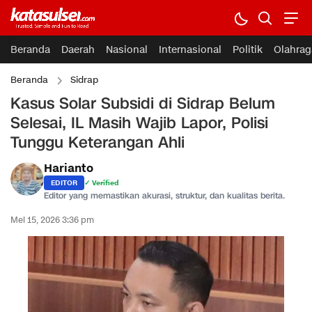
Beranda
Daerah
Nasional
Internasional
Politik
Olahrag
Beranda
Sidrap
Kasus Solar Subsidi di Sidrap Belum
Selesai, IL Masih Wajib Lapor, Polisi
Tunggu Keterangan Ahli
Harianto
EDITOR
✓ Verified
Editor yang memastikan akurasi, struktur, dan kualitas berita.
Mei 15, 2026 3:36 pm