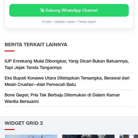
🚀 Gabung WhatsApp Channel
Gratis • Update cepat • Tanpa spam
BERITA TERKAIT LAINNYA
IUP Enrekang Mulai Dibongkar, Yang Dicari Bukan Batuannya,
Tapi Jejak Tanda Tangannya
Eks Bupati Konawe Utara Ditetapkan Tersangka, Berawal dari
Mesin Crusher—Alat Pemecah Batu
Bone Geger, Pria Tak Berbaju Ditemukan di Dalam Kamar
Wanita Bersuami
WIDGET GRID 2