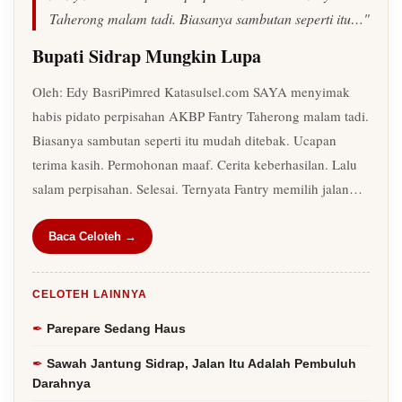
Taherong malam tadi. Biasanya sambutan seperti itu…"
Bupati Sidrap Mungkin Lupa
Oleh: Edy BasriPimred Katasulsel.com SAYA menyimak
habis pidato perpisahan AKBP Fantry Taherong malam tadi.
Biasanya sambutan seperti itu mudah ditebak. Ucapan
terima kasih. Permohonan maaf. Cerita keberhasilan. Lalu
salam perpisahan. Selesai. Ternyata Fantry memilih jalan…
Baca Celoteh →
CELOTEH LAINNYA
Parepare Sedang Haus
Sawah Jantung Sidrap, Jalan Itu Adalah Pembuluh
Darahnya