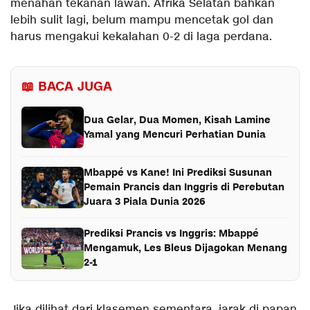
menahan tekanan lawan. Afrika Selatan bahkan
lebih sulit lagi, belum mampu mencetak gol dan
harus mengakui kekalahan 0-2 di laga perdana.
📖 BACA JUGA
Dua Gelar, Dua Momen, Kisah Lamine
Yamal yang Mencuri Perhatian Dunia
Mbappé vs Kane! Ini Prediksi Susunan
Pemain Prancis dan Inggris di Perebutan
Juara 3 Piala Dunia 2026
Prediksi Prancis vs Inggris: Mbappé
Mengamuk, Les Bleus Dijagokan Menang
2-1
Jika dilihat dari klasemen sementara, jarak di papan