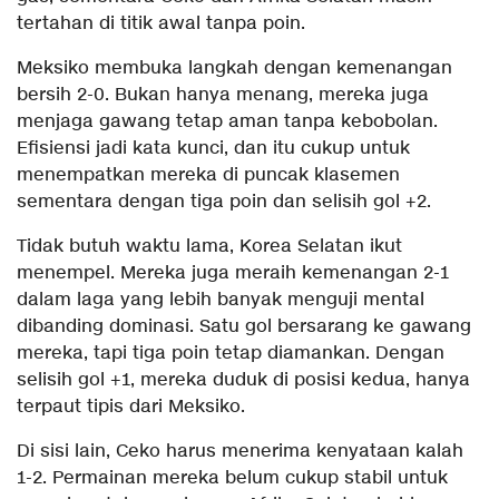
tertahan di titik awal tanpa poin.
Meksiko membuka langkah dengan kemenangan
bersih 2-0. Bukan hanya menang, mereka juga
menjaga gawang tetap aman tanpa kebobolan.
Efisiensi jadi kata kunci, dan itu cukup untuk
menempatkan mereka di puncak klasemen
sementara dengan tiga poin dan selisih gol +2.
Tidak butuh waktu lama, Korea Selatan ikut
menempel. Mereka juga meraih kemenangan 2-1
dalam laga yang lebih banyak menguji mental
dibanding dominasi. Satu gol bersarang ke gawang
mereka, tapi tiga poin tetap diamankan. Dengan
selisih gol +1, mereka duduk di posisi kedua, hanya
terpaut tipis dari Meksiko.
Di sisi lain, Ceko harus menerima kenyataan kalah
1-2. Permainan mereka belum cukup stabil untuk