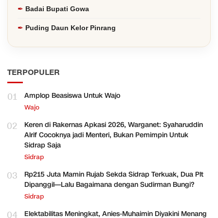
Badai Bupati Gowa
Puding Daun Kelor Pinrang
TERPOPULER
01
Amplop Beasiswa Untuk Wajo
Wajo
02
Keren di Rakernas Apkasi 2026, Warganet: Syaharuddin
Alrif Cocoknya jadi Menteri, Bukan Pemimpin Untuk
Sidrap Saja
Sidrap
03
Rp215 Juta Mamin Rujab Sekda Sidrap Terkuak, Dua Plt
Dipanggil—Lalu Bagaimana dengan Sudirman Bungi?
Sidrap
04
Elektabilitas Meningkat, Anies-Muhaimin Diyakini Menang