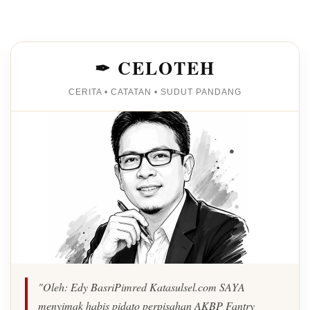
✒ CELOTEH
CERITA • CATATAN • SUDUT PANDANG
"Oleh: Edy BasriPimred Katasulsel.com SAYA
menyimak habis pidato perpisahan AKBP Fantry