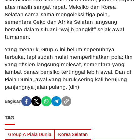
atas masih sangat rapat. Meksiko dan Korea
Selatan sama-sama mengoleksi tiga poin,
sementara Ceko dan Afrika Selatan langsung
berada dalam situasi “wajib bangkit” sejak awal
turnamen.
Yang menarik, Grup A ini belum sepenuhnya
terbuka, tapi sudah mulai memperlihatkan pola: tim
yang efisien langsung melesat, sementara yang
lambat panas berisiko tertinggal lebih awal. Dan di
Piala Dunia, awal yang buruk sering kali berujung
panjangnya jalan pulang. (din)
Bagikan
TAG
Group A Piala Dunia
Korea Selatan