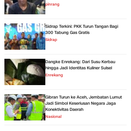
pinrang
Sidrap Terkini: PKK Turun Tangan Bagi
300 Tabung Gas Gratis
Sidrap
Dangke Enrekang: Dari Susu Kerbau
hingga Jadi Identitas Kuliner Sulsel
Enrekang
Gibran Turun ke Aceh, Jembatan Lumut
Jadi Simbol Keseriusan Negara Jaga
Konektivitas Daerah
Nasional