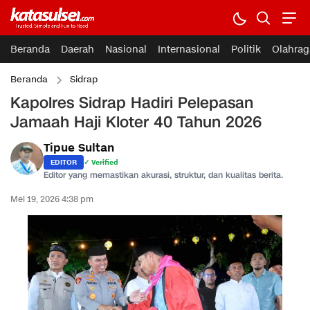
Beranda
Daerah
Nasional
Internasional
Politik
Olahrag
Beranda
Sidrap
Kapolres Sidrap Hadiri Pelepasan
Jamaah Haji Kloter 40 Tahun 2026
Tipue Sultan
EDITOR
✓ Verified
Editor yang memastikan akurasi, struktur, dan kualitas berita.
Mei 19, 2026 4:38 pm