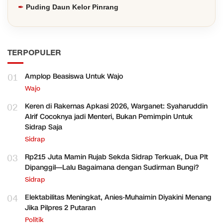
Puding Daun Kelor Pinrang
TERPOPULER
01
Amplop Beasiswa Untuk Wajo
Wajo
02
Keren di Rakernas Apkasi 2026, Warganet: Syaharuddin
Alrif Cocoknya jadi Menteri, Bukan Pemimpin Untuk
Sidrap Saja
Sidrap
03
Rp215 Juta Mamin Rujab Sekda Sidrap Terkuak, Dua Plt
Dipanggil—Lalu Bagaimana dengan Sudirman Bungi?
Sidrap
04
Elektabilitas Meningkat, Anies-Muhaimin Diyakini Menang
Jika Pilpres 2 Putaran
Politik