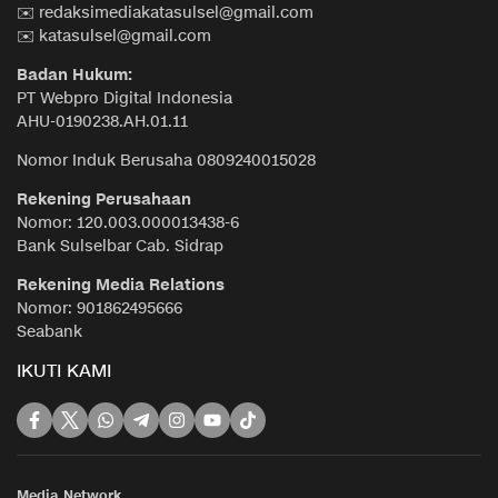
✉️ redaksimediakatasulsel@gmail.com
✉️ katasulsel@gmail.com
Badan Hukum:
PT Webpro Digital Indonesia
AHU-0190238.AH.01.11
Nomor Induk Berusaha 0809240015028
Rekening Perusahaan
Nomor: 120.003.000013438-6
Bank Sulselbar Cab. Sidrap
Rekening Media Relations
Nomor: 901862495666
Seabank
IKUTI KAMI
Media Network