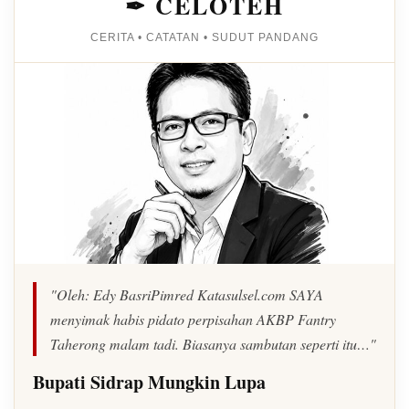
✒ CELOTEH
CERITA • CATATAN • SUDUT PANDANG
"Oleh: Edy BasriPimred Katasulsel.com SAYA
menyimak habis pidato perpisahan AKBP Fantry
Taherong malam tadi. Biasanya sambutan seperti itu…"
Bupati Sidrap Mungkin Lupa