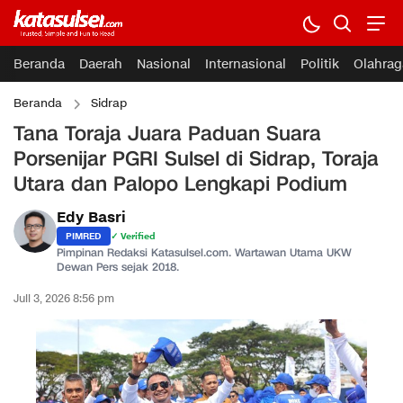
Beranda
Daerah
Nasional
Internasional
Politik
Olahrag
Beranda
Sidrap
Tana Toraja Juara Paduan Suara
Porsenijar PGRI Sulsel di Sidrap, Toraja
Utara dan Palopo Lengkapi Podium
Edy Basri
PIMRED
✓ Verified
Pimpinan Redaksi Katasulsel.com. Wartawan Utama UKW
Dewan Pers sejak 2018.
Juli 3, 2026 8:56 pm