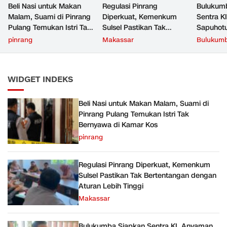
Beli Nasi untuk Makan
Regulasi Pinrang
Bulukum
Malam, Suami di Pinrang
Diperkuat, Kemenkum
Sentra K
Pulang Temukan Istri Tak
Sulsel Pastikan Tak
Sapuhot
Bernyawa di Kamar Kos
Bertentangan dengan
Perlindu
pinrang
Makassar
Bulukum
Aturan Lebih Tinggi
Intelektu
WIDGET INDEKS
Beli Nasi untuk Makan Malam, Suami di
Pinrang Pulang Temukan Istri Tak
Bernyawa di Kamar Kos
pinrang
Regulasi Pinrang Diperkuat, Kemenkum
Sulsel Pastikan Tak Bertentangan dengan
Aturan Lebih Tinggi
Makassar
Bulukumba Siapkan Sentra KI, Anyaman