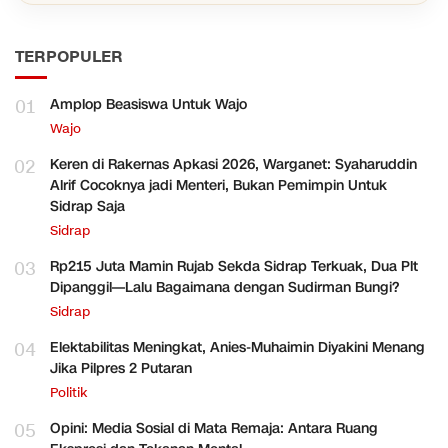
TERPOPULER
01
Amplop Beasiswa Untuk Wajo
Wajo
02
Keren di Rakernas Apkasi 2026, Warganet: Syaharuddin
Alrif Cocoknya jadi Menteri, Bukan Pemimpin Untuk
Sidrap Saja
Sidrap
03
Rp215 Juta Mamin Rujab Sekda Sidrap Terkuak, Dua Plt
Dipanggil—Lalu Bagaimana dengan Sudirman Bungi?
Sidrap
04
Elektabilitas Meningkat, Anies-Muhaimin Diyakini Menang
Jika Pilpres 2 Putaran
Politik
05
Opini: Media Sosial di Mata Remaja: Antara Ruang