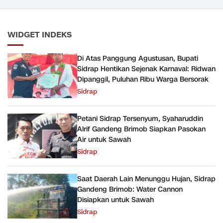
Dipanggil, Puluhan Ribu
Sawah
Warga Bersorak
WIDGET INDEKS
Di Atas Panggung Agustusan, Bupati
Sidrap Hentikan Sejenak Karnaval: Ridwan
Dipanggil, Puluhan Ribu Warga Bersorak
Sidrap
Petani Sidrap Tersenyum, Syaharuddin
Alrif Gandeng Brimob Siapkan Pasokan
Air untuk Sawah
Sidrap
Saat Daerah Lain Menunggu Hujan, Sidrap
Gandeng Brimob: Water Cannon
Disiapkan untuk Sawah
Sidrap