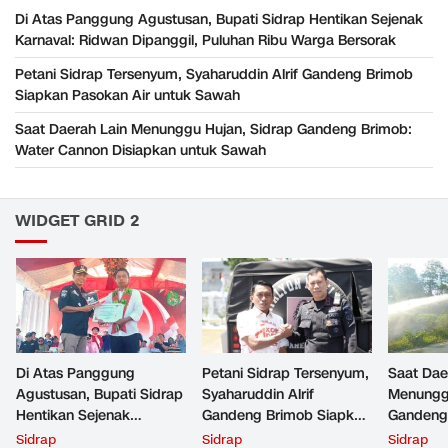
Di Atas Panggung Agustusan, Bupati Sidrap Hentikan Sejenak
Karnaval: Ridwan Dipanggil, Puluhan Ribu Warga Bersorak
Petani Sidrap Tersenyum, Syaharuddin Alrif Gandeng Brimob
Siapkan Pasokan Air untuk Sawah
Saat Daerah Lain Menunggu Hujan, Sidrap Gandeng Brimob:
Water Cannon Disiapkan untuk Sawah
WIDGET GRID 2
Di Atas Panggung
Petani Sidrap Tersenyum,
Saat Dae
Agustusan, Bupati Sidrap
Syaharuddin Alrif
Menunggu
Hentikan Sejenak
Gandeng Brimob Siapkan
Gandeng
Karnaval: Ridwan
Pasokan Air untuk Sawah
Cannon D
Sidrap
Sidrap
Sidrap