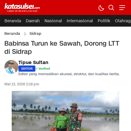
Beranda
Daerah
Nasional
Internasional
Politik
Olahrag
Beranda
Sidrap
Babinsa Turun ke Sawah, Dorong LTT
di Sidrap
Tipue Sultan
EDITOR
✓ Verified
Editor yang memastikan akurasi, struktur, dan kualitas berita.
Mei 13, 2026 2:18 pm