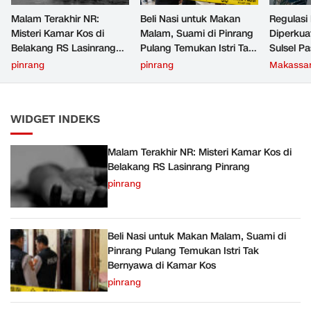
Malam Terakhir NR:
Beli Nasi untuk Makan
Regulasi
Misteri Kamar Kos di
Malam, Suami di Pinrang
Diperku
Belakang RS Lasinrang
Pulang Temukan Istri Tak
Sulsel Pa
Pinrang
Bernyawa di Kamar Kos
Bertent
pinrang
pinrang
Makassa
Aturan L
WIDGET INDEKS
Malam Terakhir NR: Misteri Kamar Kos di
Belakang RS Lasinrang Pinrang
pinrang
Beli Nasi untuk Makan Malam, Suami di
Pinrang Pulang Temukan Istri Tak
Bernyawa di Kamar Kos
pinrang