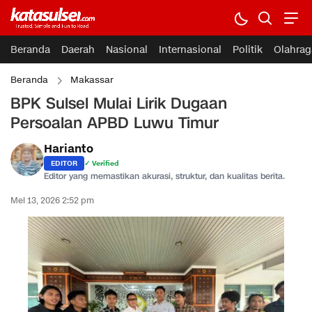
Beranda
Daerah
Nasional
Internasional
Politik
Olahrag
Beranda
Makassar
BPK Sulsel Mulai Lirik Dugaan
Persoalan APBD Luwu Timur
Harianto
EDITOR
✓ Verified
Editor yang memastikan akurasi, struktur, dan kualitas berita.
Mei 13, 2026 2:52 pm