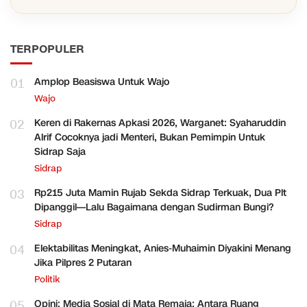
TERPOPULER
01
Amplop Beasiswa Untuk Wajo
Wajo
02
Keren di Rakernas Apkasi 2026, Warganet: Syaharuddin
Alrif Cocoknya jadi Menteri, Bukan Pemimpin Untuk
Sidrap Saja
Sidrap
03
Rp215 Juta Mamin Rujab Sekda Sidrap Terkuak, Dua Plt
Dipanggil—Lalu Bagaimana dengan Sudirman Bungi?
Sidrap
04
Elektabilitas Meningkat, Anies-Muhaimin Diyakini Menang
Jika Pilpres 2 Putaran
Politik
05
Opini: Media Sosial di Mata Remaja: Antara Ruang