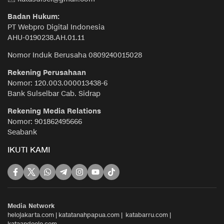
Badan Hukum:
PT Webpro Digital Indonesia
AHU-0190238.AH.01.11
Nomor Induk Berusaha 0809240015028
Rekening Perusahaan
Nomor: 120.003.000013438-6
Bank Sulselbar Cab. Sidrap
Rekening Media Relations
Nomor: 901862495666
Seabank
IKUTI KAMI
Media Network
helojakarta.com
|
katatanahpapua.com
|
katabarru.com
|
kataandoolo.com