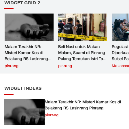
WIDGET GRID 2
Malam Terakhir NR:
Beli Nasi untuk Makan
Regulasi
Misteri Kamar Kos di
Malam, Suami di Pinrang
Diperku
Belakang RS Lasinrang
Pulang Temukan Istri Tak
Sulsel Pa
Pinrang
Bernyawa di Kamar Kos
Bertent
pinrang
pinrang
Makassa
Aturan L
WIDGET INDEKS
Malam Terakhir NR: Misteri Kamar Kos di
Belakang RS Lasinrang Pinrang
pinrang