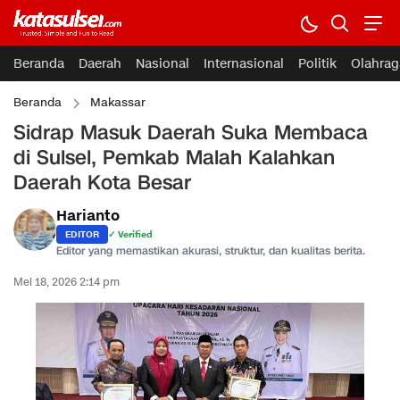
Beranda
Daerah
Nasional
Internasional
Politik
Olahrag
Beranda
Makassar
Sidrap Masuk Daerah Suka Membaca
di Sulsel, Pemkab Malah Kalahkan
Daerah Kota Besar
Harianto
EDITOR
✓ Verified
Editor yang memastikan akurasi, struktur, dan kualitas berita.
Mei 18, 2026 2:14 pm