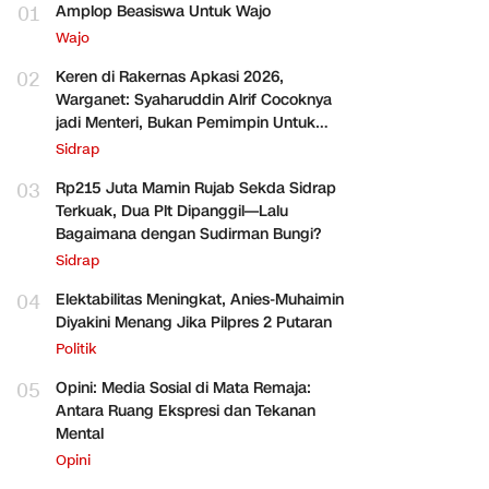
01
Amplop Beasiswa Untuk Wajo
Wajo
02
Keren di Rakernas Apkasi 2026,
Warganet: Syaharuddin Alrif Cocoknya
jadi Menteri, Bukan Pemimpin Untuk
Sidrap Saja
Sidrap
03
Rp215 Juta Mamin Rujab Sekda Sidrap
Terkuak, Dua Plt Dipanggil—Lalu
Bagaimana dengan Sudirman Bungi?
Sidrap
04
Elektabilitas Meningkat, Anies-Muhaimin
Diyakini Menang Jika Pilpres 2 Putaran
Politik
05
Opini: Media Sosial di Mata Remaja:
Antara Ruang Ekspresi dan Tekanan
Mental
Opini