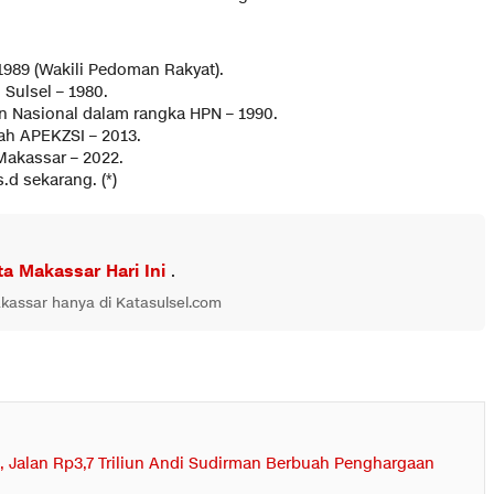
1989 (Wakili Pedoman Rakyat).
 Sulsel – 1980.
n Nasional dalam rangka HPN – 1990.
ah APEKZSI – 2013.
akassar – 2022.
.d sekarang. (*)
ta Makassar Hari Ini
.
akassar hanya di Katasulsel.com
i
, Jalan Rp3,7 Triliun Andi Sudirman Berbuah Penghargaan