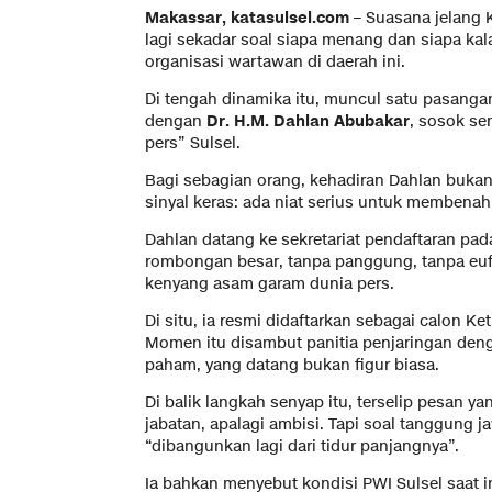
Makassar, katasulsel.com –
Suasana jelang 
lagi sekadar soal siapa menang dan siapa kala
organisasi wartawan di daerah ini.
Di tengah dinamika itu, muncul satu pasanga
dengan
Dr. H.M. Dahlan Abubakar
, sosok se
pers” Sulsel.
Bagi sebagian orang, kehadiran Dahlan bukan
sinyal keras: ada niat serius untuk membenah
Dahlan datang ke sekretariat pendaftaran pada
rombongan besar, tanpa panggung, tanpa euf
kenyang asam garam dunia pers.
Di situ, ia resmi didaftarkan sebagai calon 
Momen itu disambut panitia penjaringan den
paham, yang datang bukan figur biasa.
Di balik langkah senyap itu, terselip pesan 
jabatan, apalagi ambisi. Tapi soal tanggung 
“dibangunkan lagi dari tidur panjangnya”.
Ia bahkan menyebut kondisi PWI Sulsel saat in