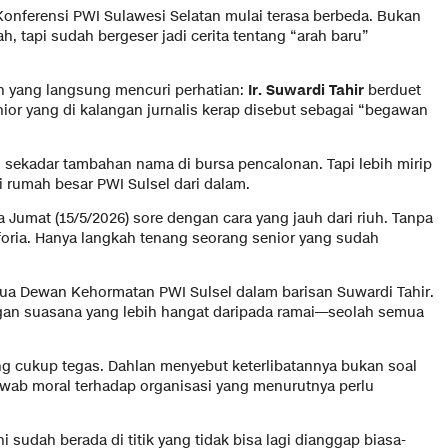
Konferensi PWI Sulawesi Selatan mulai terasa berbeda. Bukan
h, tapi sudah bergeser jadi cerita tentang “arah baru”
n yang langsung mencuri perhatian:
Ir. Suwardi Tahir
berduet
nior yang di kalangan jurnalis kerap disebut sebagai “begawan
 sekadar tambahan nama di bursa pencalonan. Tapi lebih mirip
i rumah besar PWI Sulsel dari dalam.
 Jumat (15/5/2026) sore dengan cara yang jauh dari riuh. Tanpa
oria. Hanya langkah tenang seorang senior yang sudah
Ketua Dewan Kehormatan PWI Sulsel dalam barisan Suwardi Tahir.
gan suasana yang lebih hangat daripada ramai—seolah semua
yang cukup tegas. Dahlan menyebut keterlibatannya bukan soal
jawab moral terhadap organisasi yang menurutnya perlu
i sudah berada di titik yang tidak bisa lagi dianggap biasa-