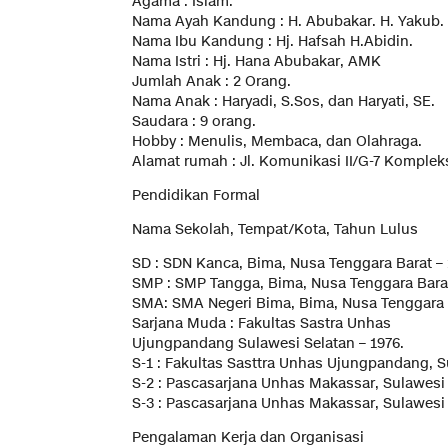
Agama : Islam.
Nama Ayah Kandung : H. Abubakar. H. Yakub.
Nama Ibu Kandung : Hj. Hafsah H.Abidin.
Nama Istri : Hj. Hana Abubakar, AMK
Jumlah Anak : 2 Orang.
Nama Anak : Haryadi, S.Sos, dan Haryati, SE.
Saudara : 9 orang.
Hobby : Menulis, Membaca, dan Olahraga.
Alamat rumah : Jl. Komunikasi II/G-7 Komple
Pendidikan Formal
Nama Sekolah, Tempat/Kota, Tahun Lulus
SD : SDN Kanca, Bima, Nusa Tenggara Barat – 
SMP : SMP Tangga, Bima, Nusa Tenggara Barat
SMA: SMA Negeri Bima, Bima, Nusa Tenggara B
Sarjana Muda : Fakultas Sastra Unhas
Ujungpandang Sulawesi Selatan – 1976.
S-1 : Fakultas Sasttra Unhas Ujungpandang, S
S-2 : Pascasarjana Unhas Makassar, Sulawesi 
S-3 : Pascasarjana Unhas Makassar, Sulawesi 
Pengalaman Kerja dan Organisasi