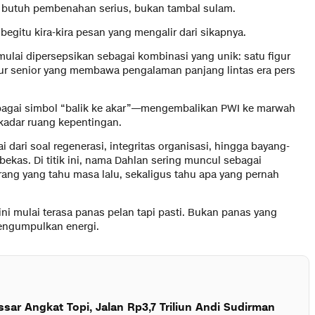
ng butuh pembenahan serius, bukan tambal sulam.
begitu kira-kira pesan yang mengalir dari sikapnya.
ulai dipersepsikan sebagai kombinasi yang unik: satu figur
figur senior yang membawa pengalaman panjang lintas era pers
 sebagai simbol “balik ke akar”—mengembalikan PWI ke marwah
ekadar ruang kepentingan.
ai dari soal regenerasi, integritas organisasi, hingga bayang-
kas. Di titik ini, nama Dahlan sering muncul sebagai
rang yang tahu masa lalu, sekaligus tahu apa yang pernah
ini mulai terasa panas pelan tapi pasti. Bukan panas yang
engumpulkan energi.
sar Angkat Topi, Jalan Rp3,7 Triliun Andi Sudirman