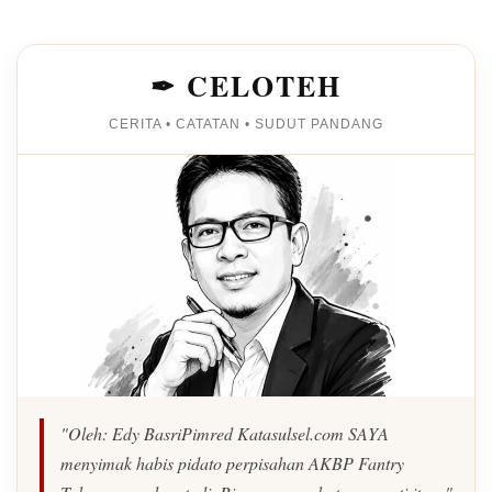
✒ CELOTEH
CERITA • CATATAN • SUDUT PANDANG
"Oleh: Edy BasriPimred Katasulsel.com SAYA
menyimak habis pidato perpisahan AKBP Fantry