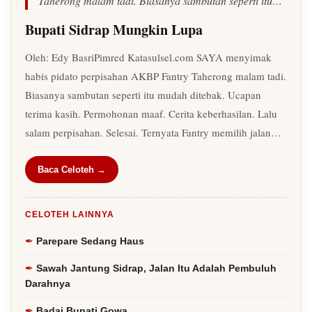
Taherong malam tadi. Biasanya sambutan seperti itu…"
Bupati Sidrap Mungkin Lupa
Oleh: Edy BasriPimred Katasulsel.com SAYA menyimak
habis pidato perpisahan AKBP Fantry Taherong malam tadi.
Biasanya sambutan seperti itu mudah ditebak. Ucapan
terima kasih. Permohonan maaf. Cerita keberhasilan. Lalu
salam perpisahan. Selesai. Ternyata Fantry memilih jalan…
Baca Celoteh →
CELOTEH LAINNYA
Parepare Sedang Haus
Sawah Jantung Sidrap, Jalan Itu Adalah Pembuluh
Darahnya
Badai Bupati Gowa