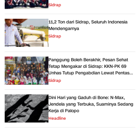
Ember
Sidrap
11,2 Ton dari Sidrap, Seluruh Indonesia
Mendengarnya
Sidrap
Panggung Boleh Berakhir, Pesan Sehat
Tetap Mengakar di Sidrap: KKN-PK 69
Unhas Tutup Pengabdian Lewat Pentas
Sehat
Sidrap
Dini Hari yang Gaduh di Bone: N-Max,
Jendela yang Terbuka, Suaminya Sedang
Kerja di Palopo
Headline