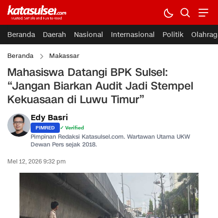
Beranda
Daerah
Nasional
Internasional
Politik
Olahrag
Beranda
Makassar
Mahasiswa Datangi BPK Sulsel:
“Jangan Biarkan Audit Jadi Stempel
Kekuasaan di Luwu Timur”
Edy Basri
PIMRED
✓ Verified
Pimpinan Redaksi Katasulsel.com. Wartawan Utama UKW
Dewan Pers sejak 2018.
Mei 12, 2026 9:32 pm