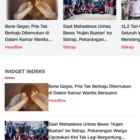
Bone Geger, Pria Tak
Saat Mahasiswa Unhas
11,2 Ton 
Berbaju Ditemukan di
Bawa ‘Hujan Buatan’ ke
Seluruh 
Dalam Kamar Wanita
Sidrap, Pekarangan
Mendeng
Bersuami
Warga Cipotakari Kini Tak
Headline
Sidrap
Sidrap
Lagi Bergantung Ember
WIDGET INDEKS
Bone Geger, Pria Tak Berbaju Ditemukan
di Dalam Kamar Wanita Bersuami
Headline
Saat Mahasiswa Unhas Bawa ‘Hujan
Buatan’ ke Sidrap, Pekarangan Warga
Cipotakari Kini Tak Lagi Bergantung