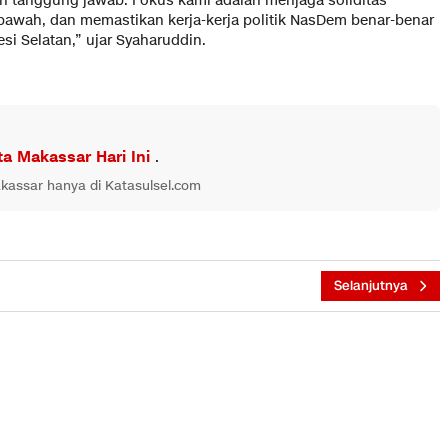
h tanggung jawab. Fokus kami adalah menjaga soliditas
 bawah, dan memastikan kerja-kerja politik NasDem benar-benar
i Selatan,” ujar Syaharuddin.
ta Makassar Hari Ini
.
akassar hanya di Katasulsel.com
i
Selanjutnya