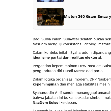
Misteri 360 Gram Emas ya
Bagi Surya Paloh, Sulawesi Selatan bukan sek
NasDem menguji konsistensi ideologi restorasi
Dalam konteks inilah, Syaharuddin dipandan
idealisme partai dan realitas elektoral
.
Pergantian kepemimpinan DPW NasDem Sulsel j
pengunduran diri Rusdi Masse dari partai.
Dalam logika organisasi modern, DPP NasDe
kepemimpinan
dan menjaga stabilitas mesin pa
Syaharuddin Alrif sendiri menanggapi amana
bahwa jabatan ini bukan sekadar simbol, me
NasDem Sulsel
ke depan.