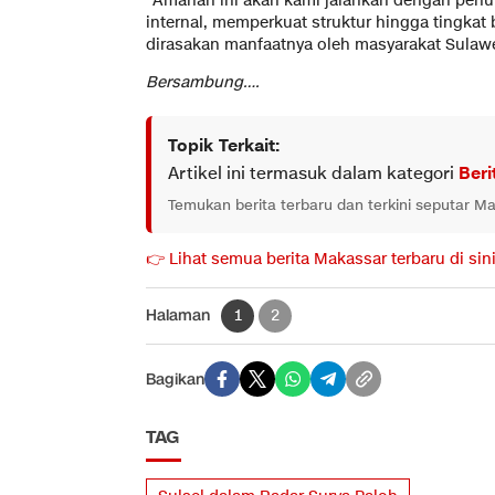
“Amanah ini akan kami jalankan dengan penu
internal, memperkuat struktur hingga tingkat
dirasakan manfaatnya oleh masyarakat Sulawes
Bersambung….
Topik Terkait:
Artikel ini termasuk dalam kategori
Beri
Temukan berita terbaru dan terkini seputar M
👉 Lihat semua berita Makassar terbaru di sin
Halaman
1
2
Bagikan
TAG