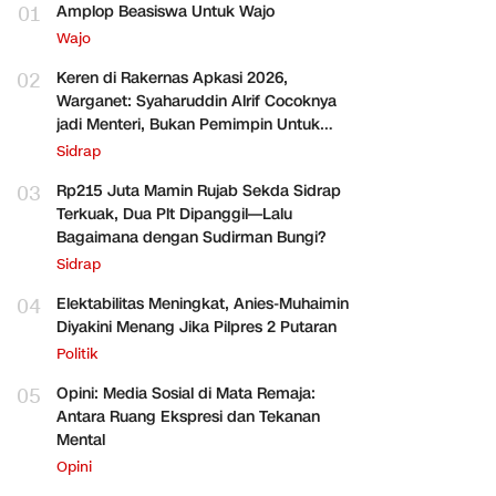
01
Amplop Beasiswa Untuk Wajo
Wajo
02
Keren di Rakernas Apkasi 2026,
Warganet: Syaharuddin Alrif Cocoknya
jadi Menteri, Bukan Pemimpin Untuk
Sidrap Saja
Sidrap
03
Rp215 Juta Mamin Rujab Sekda Sidrap
Terkuak, Dua Plt Dipanggil—Lalu
Bagaimana dengan Sudirman Bungi?
Sidrap
04
Elektabilitas Meningkat, Anies-Muhaimin
Diyakini Menang Jika Pilpres 2 Putaran
Politik
05
Opini: Media Sosial di Mata Remaja:
Antara Ruang Ekspresi dan Tekanan
Mental
Opini