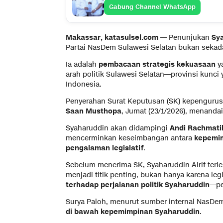
Gabung Channel WhatsApp
Makassar, katasulsel.com —
Penunjukan
Sya
Partai NasDem Sulawesi Selatan bukan sekadar
Ia adalah
pembacaan strategis kekuasaan
y
arah politik Sulawesi Selatan—provinsi kunci
Indonesia.
Penyerahan Surat Keputusan (SK) kepengur
Saan Musthopa
, Jumat (23/1/2026), menandai
Syaharuddin akan didampingi
Andi Rachmati
mencerminkan keseimbangan antara
kepemim
pengalaman legislatif
.
Sebelum menerima SK, Syaharuddin Alrif terl
menjadi titik penting, bukan hanya karena legi
terhadap perjalanan politik Syaharuddin
—pe
Surya Paloh, menurut sumber internal NasDe
di bawah kepemimpinan Syaharuddin
.