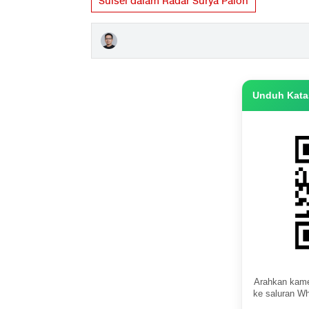
Sulsel dalam Radar Surya Paloh
Unduh Katas
Arahkan kame
ke saluran Wh