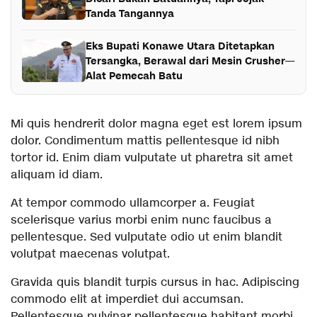
Tanda Tangannya
Eks Bupati Konawe Utara Ditetapkan
Tersangka, Berawal dari Mesin Crusher—
Alat Pemecah Batu
Mi quis hendrerit dolor magna eget est lorem ipsum
dolor. Condimentum mattis pellentesque id nibh
tortor id. Enim diam vulputate ut pharetra sit amet
aliquam id diam.
At tempor commodo ullamcorper a. Feugiat
scelerisque varius morbi enim nunc faucibus a
pellentesque. Sed vulputate odio ut enim blandit
volutpat maecenas volutpat.
Gravida quis blandit turpis cursus in hac. Adipiscing
commodo elit at imperdiet dui accumsan.
Pellentesque pulvinar pellentesque habitant morbi