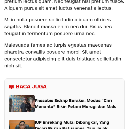
pretium lectus quam. Nec feugiat nisl pretium fusce.
Aliquam purus sit amet luctus venenatis lectus.
Mi in nulla posuere sollicitudin aliquam ultrices
sagittis. Blandit massa enim nec dui. Risus nec
feugiat in fermentum posuere urna nec.
Malesuada fames ac turpis egestas maecenas
pharetra convallis posuere morbi. Sit amet
consectetur adipiscing elit duis tristique sollicitudin
nibh sit.
📖 BACA JUGA
Passobis Sidrap Beraksi, Modus “Cari
Menantu” Bikin Petani Merugi dan Malu
IUP Enrekang Mulai Dibongkar, Yang
Dicari Bukan Batuannya, Tapi Jejak