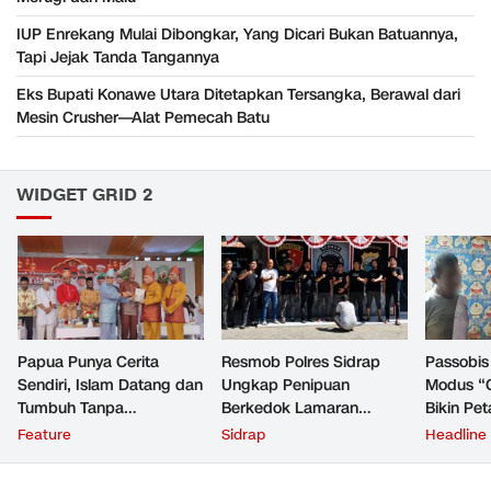
IUP Enrekang Mulai Dibongkar, Yang Dicari Bukan Batuannya,
Tapi Jejak Tanda Tangannya
Eks Bupati Konawe Utara Ditetapkan Tersangka, Berawal dari
Mesin Crusher—Alat Pemecah Batu
WIDGET GRID 2
Papua Punya Cerita
Resmob Polres Sidrap
Passobis
Sendiri, Islam Datang dan
Ungkap Penipuan
Modus “C
Tumbuh Tanpa
Berkedok Lamaran
Bikin Pe
Kegaduhan
Pernikahan
Malu
Feature
Sidrap
Headline