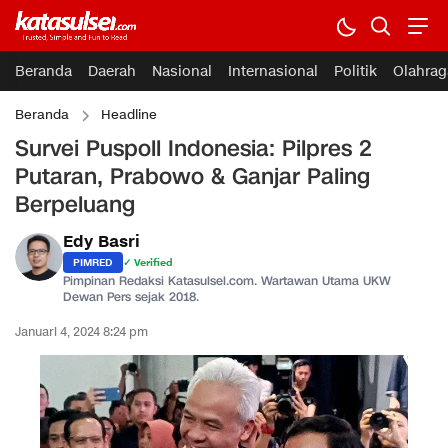
Beranda
Daerah
Nasional
Internasional
Politik
Olahrag
Beranda
Headline
Survei Puspoll Indonesia: Pilpres 2
Putaran, Prabowo & Ganjar Paling
Berpeluang
Edy Basri
PIMRED
✓ Verified
Pimpinan Redaksi Katasulsel.com. Wartawan Utama UKW
Dewan Pers sejak 2018.
Januari 4, 2024 8:24 pm