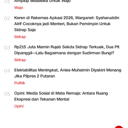
01
Amplop Beasiswa Untuk Wajo
Wajo
02
Keren di Rakernas Apkasi 2026, Warganet: Syaharuddin
Alrif Cocoknya jadi Menteri, Bukan Pemimpin Untuk
Sidrap Saja
Sidrap
03
Rp215 Juta Mamin Rujab Sekda Sidrap Terkuak, Dua Plt
Dipanggil—Lalu Bagaimana dengan Sudirman Bungi?
Sidrap
04
Elektabilitas Meningkat, Anies-Muhaimin Diyakini Menang
Jika Pilpres 2 Putaran
Politik
05
Opini: Media Sosial di Mata Remaja: Antara Ruang
Ekspresi dan Tekanan Mental
Opini