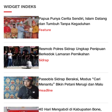
WIDGET INDEKS
Papua Punya Cerita Sendiri, Islam Datang
dan Tumbuh Tanpa Kegaduhan
Feature
Resmob Polres Sidrap Ungkap Penipuan
Berkedok Lamaran Pernikahan
Sidrap
Passobis Sidrap Beraksi, Modus “Cari
Menantu” Bikin Petani Merugi dan Malu
Headline
40 Hari Mengabdi di Kabupaten Bone,