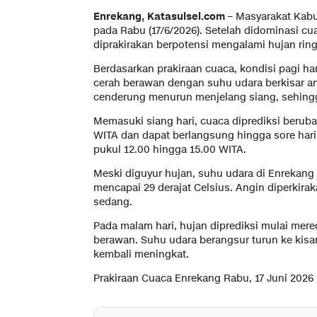
Enrekang, Katasulsel.com
– Masyarakat Kab
pada Rabu (17/6/2026). Setelah didominasi cu
diprakirakan berpotensi mengalami hujan ring
Berdasarkan prakiraan cuaca, kondisi pagi har
cerah berawan dengan suhu udara berkisar an
cenderung menurun menjelang siang, sehingg
Memasuki siang hari, cuaca diprediksi beruba
WITA dan dapat berlangsung hingga sore hari. 
pukul 12.00 hingga 15.00 WITA.
Meski diguyur hujan, suhu udara di Enreka
mencapai 29 derajat Celsius. Angin diperkira
sedang.
Pada malam hari, hujan diprediksi mulai mer
berawan. Suhu udara berangsur turun ke kisar
kembali meningkat.
Prakiraan Cuaca Enrekang Rabu, 17 Juni 2026