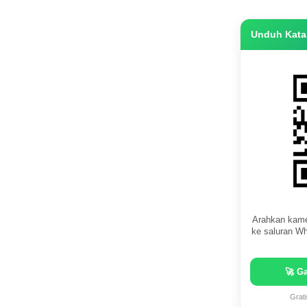
Unduh Katas
Arahkan kame
ke saluran Wh
🚀 G
Grat