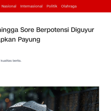
Nasional
Internasional
Politik
Olahraga
 hingga Sore Berpotensi Diguyur
apkan Payung
kualitas berita.