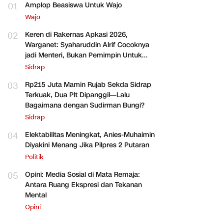
01
Amplop Beasiswa Untuk Wajo
Wajo
02
Keren di Rakernas Apkasi 2026,
Warganet: Syaharuddin Alrif Cocoknya
jadi Menteri, Bukan Pemimpin Untuk
Sidrap Saja
Sidrap
03
Rp215 Juta Mamin Rujab Sekda Sidrap
Terkuak, Dua Plt Dipanggil—Lalu
Bagaimana dengan Sudirman Bungi?
Sidrap
04
Elektabilitas Meningkat, Anies-Muhaimin
Diyakini Menang Jika Pilpres 2 Putaran
Politik
05
Opini: Media Sosial di Mata Remaja:
Antara Ruang Ekspresi dan Tekanan
Mental
Opini