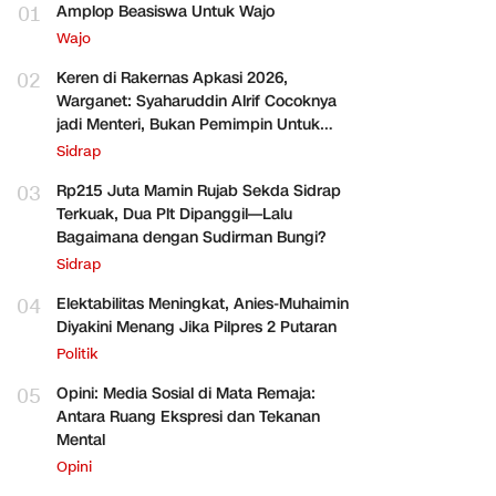
01
Amplop Beasiswa Untuk Wajo
Wajo
02
Keren di Rakernas Apkasi 2026,
Warganet: Syaharuddin Alrif Cocoknya
jadi Menteri, Bukan Pemimpin Untuk
Sidrap Saja
Sidrap
03
Rp215 Juta Mamin Rujab Sekda Sidrap
Terkuak, Dua Plt Dipanggil—Lalu
Bagaimana dengan Sudirman Bungi?
Sidrap
04
Elektabilitas Meningkat, Anies-Muhaimin
Diyakini Menang Jika Pilpres 2 Putaran
Politik
05
Opini: Media Sosial di Mata Remaja:
Antara Ruang Ekspresi dan Tekanan
Mental
Opini