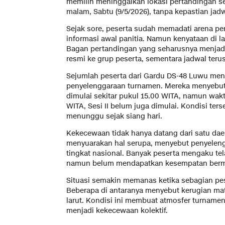
memilih meninggalkan lokasi pertandingan se
malam, Sabtu (9/5/2026), tanpa kepastian jadw
Sejak sore, peserta sudah memadati arena pe
informasi awal panitia. Namun kenyataan di 
Bagan pertandingan yang seharusnya menjadi
resmi ke grup peserta, sementara jadwal teru
Sejumlah peserta dari Gardu DS-48 Luwu men
penyelenggaraan turnamen. Mereka menyebut
dimulai sekitar pukul 15.00 WITA, namun wakt
WITA, Sesi II belum juga dimulai. Kondisi ter
menunggu sejak siang hari.
Kekecewaan tidak hanya datang dari satu daer
menyuarakan hal serupa, menyebut penyelen
tingkat nasional. Banyak peserta mengaku t
namun belum mendapatkan kesempatan bermain
Situasi semakin memanas ketika sebagian pes
Beberapa di antaranya menyebut kerugian mater
larut. Kondisi ini membuat atmosfer turname
menjadi kekecewaan kolektif.