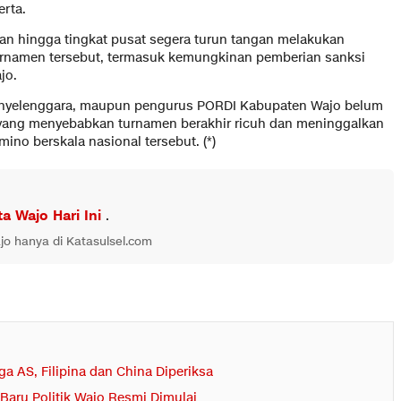
rta.
an hingga tingkat pusat segera turun tangan melakukan
urnamen tersebut, termasuk kemungkinan pemberian sanksi
jo.
a, penyelenggara, maupun pengurus PORDI Kabupaten Wajo belum
 yang menyebabkan turnamen berakhir ricuh dan meninggalkan
ino berskala nasional tersebut. (*)
ta Wajo Hari Ini
.
jo hanya di Katasulsel.com
ga AS, Filipina dan China Diperiksa
Baru Politik Wajo Resmi Dimulai