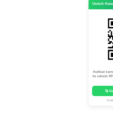
Unduh Katas
Arahkan kame
ke saluran Wh
🚀 G
Grat