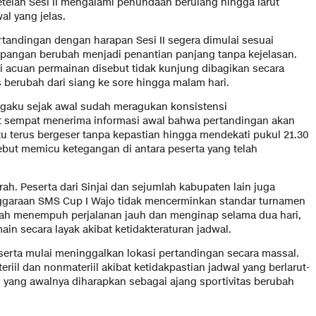
telah Sesi II mengalami penundaan berulang hingga larut
al yang jelas.
rtandingan dengan harapan Sesi II segera dimulai sesuai
lapangan berubah menjadi penantian panjang tanpa kejelasan.
 acuan permainan disebut tidak kunjung dibagikan secara
s berubah dari siang ke sore hingga malam hari.
gaku sejak awal sudah meragukan konsistensi
 sempat menerima informasi awal bahwa pertandingan akan
u terus bergeser tanpa kepastian hingga mendekati pukul 21.30
sebut memicu ketegangan di antara peserta yang telah
ah. Peserta dari Sinjai dan sejumlah kabupaten lain juga
ggaraan SMS Cup I Wajo tidak mencerminkan standar turnamen
elah menempuh perjalanan jauh dan menginap selama dua hari,
 secara layak akibat ketidakteraturan jadwal.
erta mulai meninggalkan lokasi pertandingan secara massal.
iil dan nonmateriil akibat ketidakpastian jadwal yang berlarut-
n yang awalnya diharapkan sebagai ajang sportivitas berubah