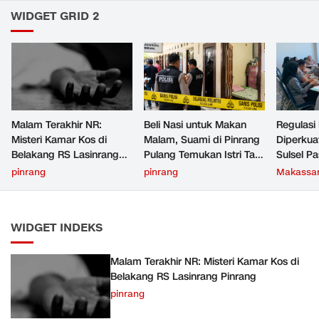
WIDGET GRID 2
Malam Terakhir NR:
Beli Nasi untuk Makan
Regulasi
Misteri Kamar Kos di
Malam, Suami di Pinrang
Diperku
Belakang RS Lasinrang
Pulang Temukan Istri Tak
Sulsel Pa
Pinrang
Bernyawa di Kamar Kos
Bertent
pinrang
pinrang
Makassa
Aturan L
WIDGET INDEKS
Malam Terakhir NR: Misteri Kamar Kos di
Belakang RS Lasinrang Pinrang
pinrang