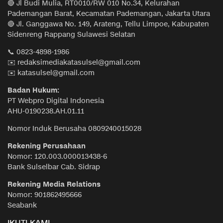
🔴 Jl Budi Mulia, RT0010/RW 010 No.34, Kelurahan
Pademangan Barat, Kecamatan Pademangan, Jakarta Utara
🔴 Jl. Ganggawa No. 149, Arateng, Tellu Limpoe, Kabupaten
Sidenreng Rappang Sulawesi Selatan
📞 0823-4898-1986
✉️ redaksimediakatasulsel@gmail.com
✉️ katasulsel@gmail.com
Badan Hukum:
PT Webpro Digital Indonesia
AHU-0190238.AH.01.11
Nomor Induk Berusaha 0809240015028
Rekening Perusahaan
Nomor: 120.003.000013438-6
Bank Sulselbar Cab. Sidrap
Rekening Media Relations
Nomor: 901862495666
Seabank