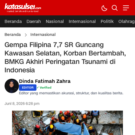
Beranda
Daerah
Nasional
Internasional
Politik
Olahrag
Beranda
Internasional
Gempa Filipina 7,7 SR Guncang
Kawasan Selatan, Korban Bertambah,
BMKG Akhiri Peringatan Tsunami di
Indonesia
Dinda Fatimah Zahra
EDITOR
✓ Verified
Editor yang memastikan akurasi, struktur, dan kualitas berita.
Juni 8, 2026 6:28 pm