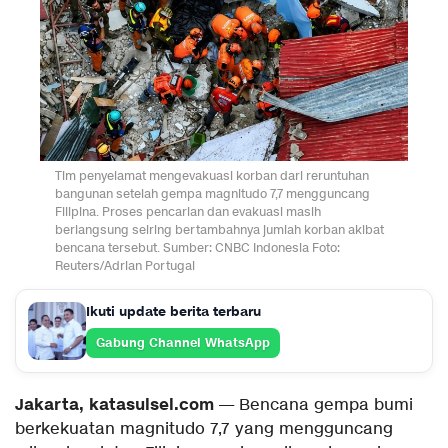
Tim penyelamat mengevakuasi korban dari reruntuhan
bangunan setelah gempa magnitudo 7,7 mengguncang
Filipina. Proses pencarian dan evakuasi masih
berlangsung seiring bertambahnya jumlah korban akibat
bencana tersebut. Sumber: CNBC Indonesia Foto:
Reuters/Adrian Portugal
Ikuti update berita terbaru
Gabung Channel WhatsApp
Jakarta, katasulsel.com
— Bencana gempa bumi
berkekuatan magnitudo 7,7 yang mengguncang