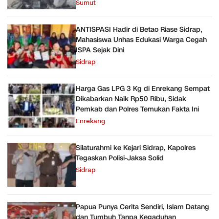
Sumut
ANTISPASI Hadir di Betao Riase Sidrap,
Mahasiswa Unhas Edukasi Warga Cegah
ISPA Sejak Dini
Sidrap
Harga Gas LPG 3 Kg di Enrekang Sempat
Dikabarkan Naik Rp50 Ribu, Sidak
Pemkab dan Polres Temukan Fakta Ini
Enrekang
Silaturahmi ke Kejari Sidrap, Kapolres
Tegaskan Polisi-Jaksa Solid
Sidrap
Papua Punya Cerita Sendiri, Islam Datang
dan Tumbuh Tanpa Kegaduhan