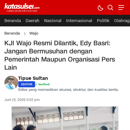
Beranda
Daerah
Nasional
Internasional
Politik
Olahrag
Beranda
Wajo
KJI Wajo Resmi Dilantik, Edy Basri:
Jangan Bermusuhan dengan
Pemerintah Maupun Organisasi Pers
Lain
Tipue Sultan
EDITOR
✓ Verified
Editor yang memastikan akurasi, struktur, dan kualitas berita.
Juni 15, 2026 5:52 pm