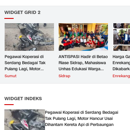
WIDGET GRID 2
Pegawai Koperasi di
ANTISPASI Hadir di Betao
Harga Ga
Serdang Bedagai Tak
Riase Sidrap, Mahasiswa
Enrekan
Pulang Lagi, Motor
Unhas Edukasi Warga
Dikabark
Hancur Usai Dihantam
Cegah ISPA Sejak Dini
Ribu, Si
Sumut
Sidrap
Enrekang
Kereta Api di Perbaungan
Polres T
WIDGET INDEKS
Pegawai Koperasi di Serdang Bedagai
Tak Pulang Lagi, Motor Hancur Usai
Dihantam Kereta Api di Perbaungan